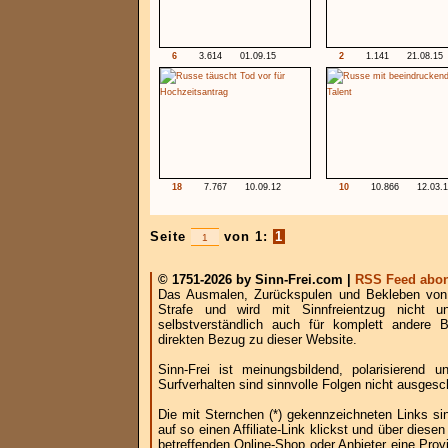
6
3.614
01.09.15
2
1.141
21.08.15
18
7.767
10.09.12
10
10.866
12.03.
Seite
von 1:
1
© 1751-2026 by Sinn-Frei.com |
RSS Feed abon
Das Ausmalen, Zurückspulen und Bekleben von B
Strafe und wird mit Sinnfreientzug nicht u
selbstverständlich auch für komplett andere
direkten Bezug zu dieser Website.
Sinn-Frei ist meinungsbildend, polarisierend
Surfverhalten sind sinnvolle Folgen nicht ausgesc
Die mit Sternchen (*) gekennzeichneten Links si
auf so einen Affiliate-Link klickst und über die
betreffenden Online-Shop oder Anbieter eine Provi