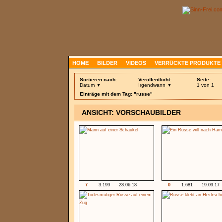
HOME
BILDER
VIDEOS
VERRÜCKTE PRODUKTE
Sortieren nach:
Veröffentlicht:
Seite:
Datum ▼
Irgendwann ▼
1 von 1
Einträge mit dem Tag: "russe"
ANSICHT: VORSCHAUBILDER
7
3.199
28.06.18
0
1.681
19.09.17