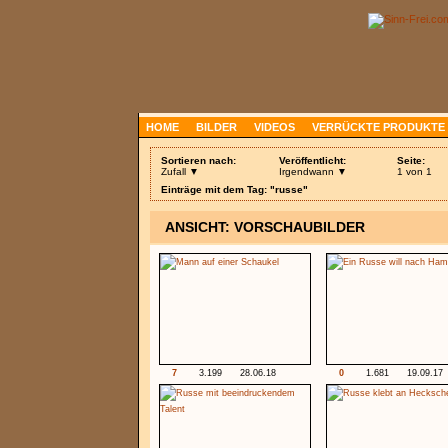
HOME
BILDER
VIDEOS
VERRÜCKTE PRODUKTE
Sortieren nach:
Veröffentlicht:
Seite:
Zufall ▼
Irgendwann ▼
1 von 1
Einträge mit dem Tag: "russe"
ANSICHT: VORSCHAUBILDER
7
3.199
28.06.18
0
1.681
19.09.17