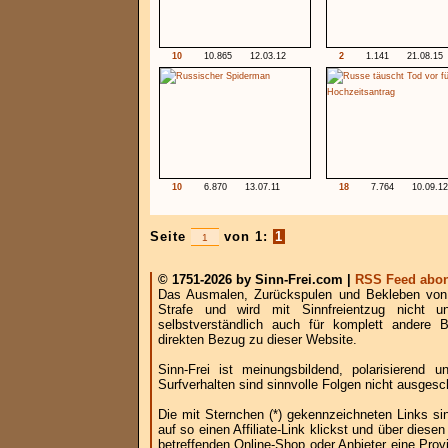
10
10.865
12.03.12
2
1.141
21.08.15
10
6.870
13.07.11
18
7.764
10.09.12
Seite
von 1:
1
© 1751-2026 by Sinn-Frei.com |
RSS Feed abon
Das Ausmalen, Zurückspulen und Bekleben von B
Strafe und wird mit Sinnfreientzug nicht u
selbstverständlich auch für komplett andere
direkten Bezug zu dieser Website.
Sinn-Frei ist meinungsbildend, polarisierend
Surfverhalten sind sinnvolle Folgen nicht ausgesc
Die mit Sternchen (*) gekennzeichneten Links si
auf so einen Affiliate-Link klickst und über die
betreffenden Online-Shop oder Anbieter eine Provi