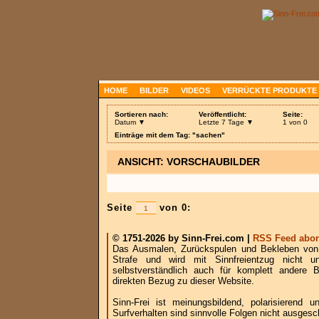
HOME
BILDER
VIDEOS
VERRÜCKTE PRODUKTE
Sortieren nach:
Veröffentlicht:
Seite:
Datum ▼
Letzte 7 Tage ▼
1 von 0
Einträge mit dem Tag: "sachen"
ANSICHT: VORSCHAUBILDER
Seite
von 0:
© 1751-2026 by Sinn-Frei.com |
RSS Feed abon
Das Ausmalen, Zurückspulen und Bekleben von B
Strafe und wird mit Sinnfreientzug nicht u
selbstverständlich auch für komplett andere
direkten Bezug zu dieser Website.
Sinn-Frei ist meinungsbildend, polarisierend
Surfverhalten sind sinnvolle Folgen nicht ausgesc