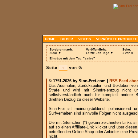
HOME
BILDER
VIDEOS
VERRÜCKTE PRODUKTE
Sortieren nach:
Veröffentlicht:
Seite:
Zufall ▼
Letzte 365 Tage ▼
1 von 0
Einträge mit dem Tag: "satire"
Seite
von 0:
© 1751-2026 by Sinn-Frei.com |
RSS Feed abon
Das Ausmalen, Zurückspulen und Bekleben von B
Strafe und wird mit Sinnfreientzug nicht u
selbstverständlich auch für komplett andere
direkten Bezug zu dieser Website.
Sinn-Frei ist meinungsbildend, polarisierend
Surfverhalten sind sinnvolle Folgen nicht ausgesc
Die mit Sternchen (*) gekennzeichneten Links si
auf so einen Affiliate-Link klickst und über die
betreffenden Online-Shop oder Anbieter eine Provi
nicht.