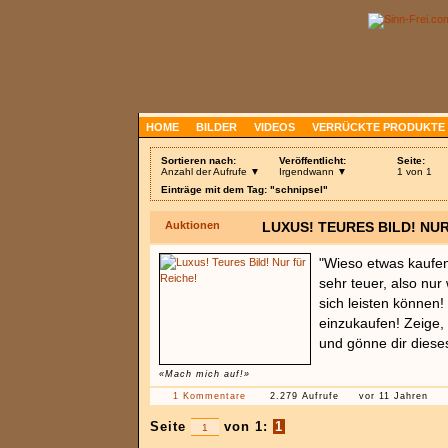
HOME
BILDER
VIDEOS
VERRÜCKTE PRODUKTE
Sortieren nach:
Veröffentlicht:
Seite:
Anzahl der Aufrufe ▼
Irgendwann ▼
1 von 1
Einträge mit dem Tag: "schnipsel"
Auktionen
LUXUS! TEURES BILD! NUR
"Wieso etwas kaufen,
sehr teuer, also nur 
sich leisten können!
einzukaufen! Zeige, 
und gönne dir dieses
«Mach mich auf!»
1 Kommentare
2.279 Aufrufe
vor 11 Jahren
Seite
von 1:
1