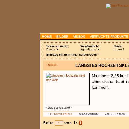
HOME
BILDER
VIDEOS
VERRÜCKTE PRODUKTE
Sortieren nach:
Veröffentlicht:
Seite:
Datum ▼
Irgendwann ▼
1 von 1
Einträge mit dem Tag: "seidenrosen"
Bilder
LÄNGSTES HOCHZEITSKLE
Mit einem 2,25 km l
chinesische Braut i
kommen.
«Mach mich auf!»
11 Kommentare
8.455 Aufrufe
vor 17 Jahren
Seite
von 1:
1