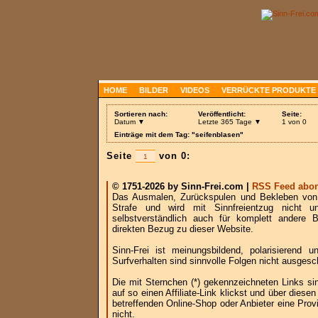
HOME
BILDER
VIDEOS
VERRÜCKTE PRODUKTE
Sortieren nach:
Veröffentlicht:
Seite:
Datum ▼
Letzte 365 Tage ▼
1 von 0
Einträge mit dem Tag: "seifenblasen"
Seite
von 0:
© 1751-2026 by Sinn-Frei.com |
RSS Feed abon
Das Ausmalen, Zurückspulen und Bekleben von B
Strafe und wird mit Sinnfreientzug nicht u
selbstverständlich auch für komplett andere
direkten Bezug zu dieser Website.
Sinn-Frei ist meinungsbildend, polarisierend
Surfverhalten sind sinnvolle Folgen nicht ausgesc
Die mit Sternchen (*) gekennzeichneten Links si
auf so einen Affiliate-Link klickst und über die
betreffenden Online-Shop oder Anbieter eine Provi
nicht.