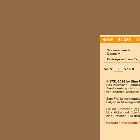
HOME
BILDER
V
Sortieren nach:
Datum ▼
Einträge mit dem Tag:
Seite
von 0:
© 1751-2026 by Sinn-
Das Ausmalen, Zurück
Sinnfreientzug nicht u
von anderen Websites 
Sinn-Frei ist meinungs
Folgen nicht ausgesch
Die mit Sternchen (*) 
Link klickst und über
eine Provision. Für dich
Kontakt
/
Impressum