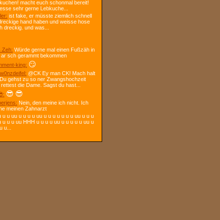
kuchen! macht euch schonmal bereit!
 esse sehr gerne Lebkuche...
ler:
ist fake, er müsste ziemlich schnell
dreckige hand haben und weisse hose
h dreckig. und was...
 Zeh:
Würde gerne mal einen Fußzäh in
 ar sch gerammt bekommen
😏
ment-king:
w0nzdeifel:
@CK Ey man CK! Mach halt
 Du gehst zu so ner Zwangshochzeit
 rettest die Dame. Sagst du hast...
😎
😎
:
berjens:
Nein, den meine ich nicht. Ich
ne meinen Zahnarzt
 u u uu u u u u uu u u u u u u u uu u u u
u u u u uu HHH u u u u uu u u u u u uu u
u u...