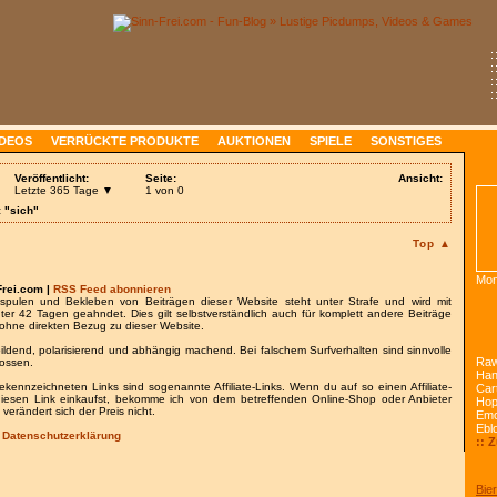
:
:
:
:
IDEOS
VERRÜCKTE PRODUKTE
AUKTIONEN
SPIELE
SONSTIGES
Veröffentlicht:
Seite:
Ansicht:
Letzte 365 Tage ▼
1 von 0
 "sich"
Top ▲
Mon
Frei.com |
RSS Feed abonnieren
spulen und Bekleben von Beiträgen dieser Website steht unter Strafe und wird mit
nter 42 Tagen geahndet. Dies gilt selbstverständlich auch für komplett andere Beiträge
ohne direkten Bezug zu dieser Website.
bildend, polarisierend und abhängig machend. Bei falschem Surfverhalten sind sinnvolle
Raw
lossen.
Han
gekennzeichneten Links sind sogenannte Affiliate-Links. Wenn du auf so einen Affiliate-
Car
 diesen Link einkaufst, bekomme ich von dem betreffenden Online-Shop oder Anbieter
Ho
 verändert sich der Preis nicht.
Emo
Ebl
/
Datenschutzerklärung
:: 
Bier