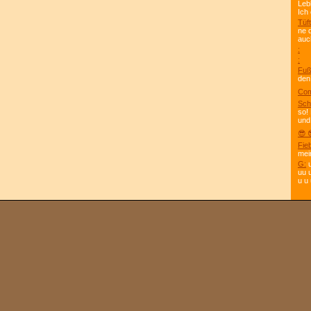
Leb
Ich
Tüft
ne 
auc
:
:
Fuß
den
Com
Sch
so!
und
😎 
Fie
mei
G:
u
uu 
u u 