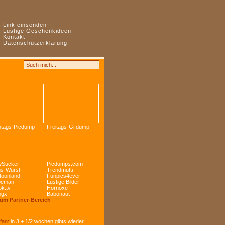
:
Link einsenden
:
Lustige Geschenkideen
:
Kontakt
:
Datenschutzerklärung
tags-Picdump
Freitags-Gifdump
Sucker
Picdumps.com
s-Wurst
Trendmutti
toonland
Funpics4ever
peman
Lustige Bilder
k.tv
Hornoxe
ogx
Babonaut
Zum Partner-Bereich
fan:
in 3 + 1/2 wochen gibts wieder