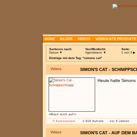
HOME
BILDER
VIDEOS
VERRÜCKTE PRODUKTE
Sortieren nach:
Veröffentlicht:
Seite:
Datum ▼
Irgendwann ▼
1 von 3
▶
Einträge mit dem Tag: "simons cat"
Videos
SIMON'S CAT - SCHNIPPS
Heute hatte Simons 
«Mach mich auf!»
0 Kommentare
2.619 Aufrufe
vor 8 Jahren
Videos
SIMON'S CAT - AUF DEM 