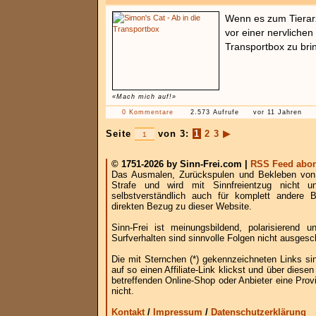
Wenn es zum Tierarz
vor einer nervlichen
Transportbox zu bri
«Mach mich auf!»
0 Kommentare
2.573 Aufrufe
vor 11 Jahren
Seite
von 3:
1
2
3
▶
© 1751-2026 by Sinn-Frei.com |
RSS Feed abon
Das Ausmalen, Zurückspulen und Bekleben von B
Strafe und wird mit Sinnfreientzug nicht u
selbstverständlich auch für komplett andere
direkten Bezug zu dieser Website.
Sinn-Frei ist meinungsbildend, polarisierend
Surfverhalten sind sinnvolle Folgen nicht ausgesc
Die mit Sternchen (*) gekennzeichneten Links si
auf so einen Affiliate-Link klickst und über die
betreffenden Online-Shop oder Anbieter eine Provi
nicht.
Kontakt
/
Impressum
/
Datenschutzerklärung