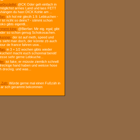
w0nzdeifel:
@CK Oder geh einfach in
 möglichst armes Land und lass FETT
shängen du hast DICK Kohle am ...
fan:
ich hol mir glecih 1.9. Lebkuchen -
r ist nciht so deins? - stimmt schon
ko gibts eigentli...
ment-king:
@Bierfan: Mir eig. egal; gibt
oder so schon genug Schokosachen.
kenner:
der ist auf meth, speed und
s sieht man doch, der könnte zb auch
tour de france fahren usw...
fan:
in 3 + 1/2 wochen gibts wieder
kuchen! macht euch schonmal bereit!
 esse sehr gerne Lebkuche...
ler:
ist fake, er müsste ziemlich schnell
dreckige hand haben und weisse hose
h dreckig. und was...
 Zeh:
Würde gerne mal einen Fußzäh in
 ar sch gerammt bekommen