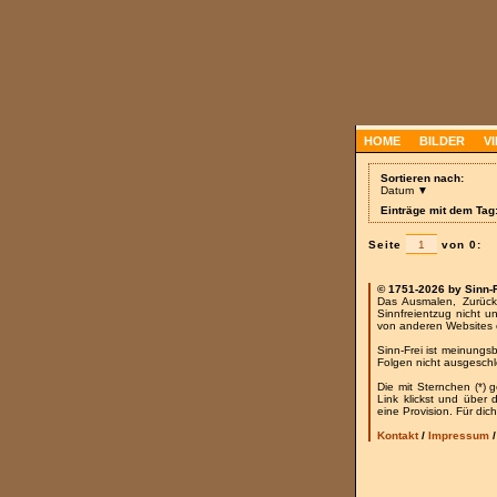
HOME
BILDER
V
Sortieren nach:
Datum ▼
Einträge mit dem Tag:
Seite
von 0:
© 1751-2026 by Sinn-
Das Ausmalen, Zurück
Sinnfreientzug nicht u
von anderen Websites 
Sinn-Frei ist meinungs
Folgen nicht ausgesch
Die mit Sternchen (*) 
Link klickst und über
eine Provision. Für dich
Kontakt
/
Impressum