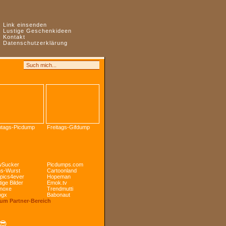
:
Link einsenden
:
Lustige Geschenkideen
:
Kontakt
:
Datenschutzerklärung
tags-Picdump
Freitags-Gifdump
Sucker
Picdumps.com
s-Wurst
Cartoonland
pics4ever
Hopeman
ige Bilder
Emok.tv
noxe
Trendmutti
ogx
Babonaut
Zum Partner-Bereich
😎