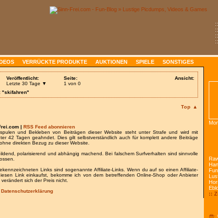
:
:
:
:
IDEOS
VERRÜCKTE PRODUKTE
AUKTIONEN
SPIELE
SONSTIGES
Veröffentlicht:
Seite:
Ansicht:
Letzte 30 Tage ▼
1 von 0
 "skifahren"
Top ▲
Mon
Frei.com |
RSS Feed abonnieren
spulen und Bekleben von Beiträgen dieser Website steht unter Strafe und wird mit
nter 42 Tagen geahndet. Dies gilt selbstverständlich auch für komplett andere Beiträge
ohne direkten Bezug zu dieser Website.
bildend, polarisierend und abhängig machend. Bei falschem Surfverhalten sind sinnvolle
Raw
lossen.
Han
gekennzeichneten Links sind sogenannte Affiliate-Links. Wenn du auf so einen Affiliate-
Fun
 diesen Link einkaufst, bekomme ich von dem betreffenden Online-Shop oder Anbieter
Lust
 verändert sich der Preis nicht.
Hor
Ebl
/
Datenschutzerklärung
:: 
😎: