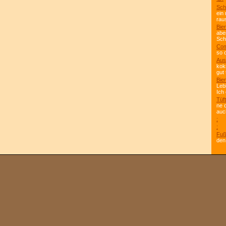
Sch
ein
rau
Bier
abe
Scho
Com
so 
Aus
kok
gut 
Bier
Leb
Ich
Tüft
ne 
auc
:
:
Fuß
den