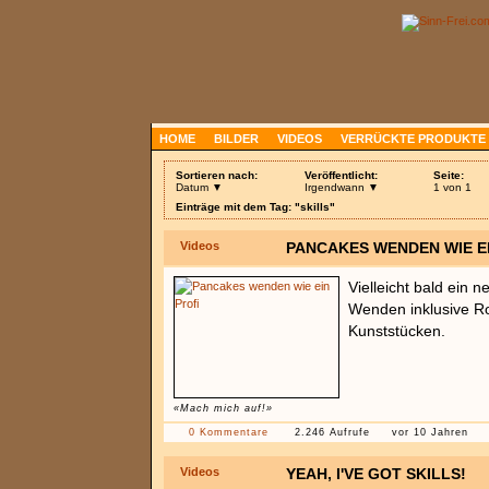
HOME
BILDER
VIDEOS
VERRÜCKTE PRODUKTE
Sortieren nach:
Veröffentlicht:
Seite:
Datum ▼
Irgendwann ▼
1 von 1
Einträge mit dem Tag: "skills"
Videos
PANCAKES WENDEN WIE EI
Vielleicht bald ein
Wenden inklusive Ro
Kunststücken.
«Mach mich auf!»
0 Kommentare
2.246 Aufrufe
vor 10 Jahren
Videos
YEAH, I'VE GOT SKILLS!