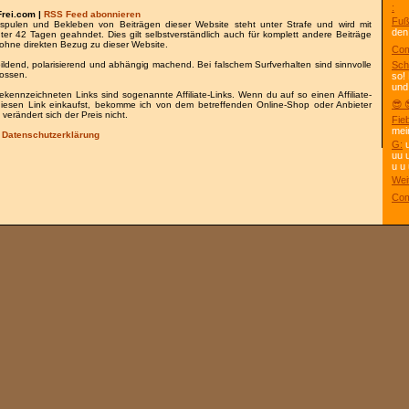
:
Frei.com |
RSS Feed abonnieren
Fuß
spulen und Bekleben von Beiträgen dieser Website steht unter Strafe und wird mit
den
nter 42 Tagen geahndet. Dies gilt selbstverständlich auch für komplett andere Beiträge
ohne direkten Bezug zu dieser Website.
Com
bildend, polarisierend und abhängig machend. Bei falschem Surfverhalten sind sinnvolle
Sch
lossen.
so!
und
gekennzeichneten Links sind sogenannte Affiliate-Links. Wenn du auf so einen Affiliate-
😎 
 diesen Link einkaufst, bekomme ich von dem betreffenden Online-Shop oder Anbieter
 verändert sich der Preis nicht.
Fie
mei
/
Datenschutzerklärung
G:
u
uu 
u u 
Wei
Com