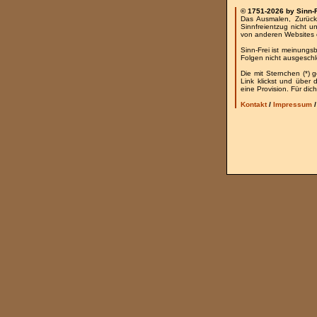
© 1751-2026 by Sinn-
Das Ausmalen, Zurück
Sinnfreientzug nicht u
von anderen Websites 
Sinn-Frei ist meinungs
Folgen nicht ausgesch
Die mit Sternchen (*) 
Link klickst und über
eine Provision. Für dich
Kontakt
/
Impressum