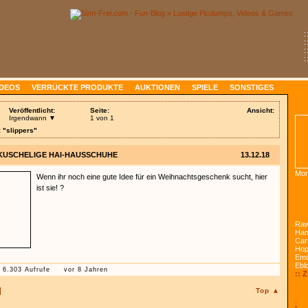
:
:
:
:
IDEOS
VERRÜCKTE PRODUKTE
AUKTIONEN
SPIELE
SONSTIGES
Veröffentlicht:
Seite:
Ansicht:
Irgendwann ▼
1 von 1
 "slippers"
KUSCHELIGE HAI-HAUSSCHUHE
13.12.18
Mon
Wenn ihr noch eine gute Idee für ein Weihnachtsgeschenk sucht, hier
ist sie! ?
Raw
Han
Car
Ho
Emo
Ebl
6.303 Aufrufe
vor 8 Jahren
:: 
Top ▲
: