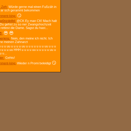
 Zeh:
Würde gerne mal einen Fußzäh in
 ar sch gerammt bekommen
😏
ment-king:
w0nzdeifel:
@CK Ey man CK! Mach halt
 Du gehst zu so ner Zwangshochzeit
 rettest die Dame. Sagst du hast...
😎
😎
:
berjens:
Nein, den meine ich nicht. Ich
ne meinen Zahnarzt
 u u uu u u u u uu u u u u u u u uu u u u
u u u u uu HHH u u u u uu u u u u u uu u
u u...
ter:
Gehts!
😏
ment-king:
Wieder n Promi beleidigt