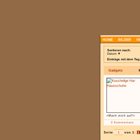
HOME
BILDER
V
Sortieren nach:
Datum ▼
Einträge mit dem Tag:
Gadgets
«Mach mich auf!»
0 Kommentare
Seite
von 1:
1