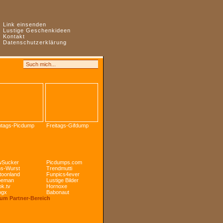
:
Link einsenden
:
Lustige Geschenkideen
:
Kontakt
:
Datenschutzerklärung
tags-Picdump
Freitags-Gifdump
Sucker
Picdumps.com
s-Wurst
Trendmutti
toonland
Funpics4ever
peman
Lustige Bilder
k.tv
Hornoxe
ogx
Babonaut
Zum Partner-Bereich