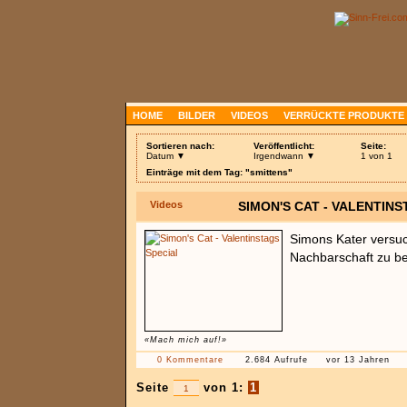
HOME
BILDER
VIDEOS
VERRÜCKTE PRODUKTE
Sortieren nach:
Veröffentlicht:
Seite:
Datum ▼
Irgendwann ▼
1 von 1
Einträge mit dem Tag: "smittens"
Videos
SIMON'S CAT - VALENTINS
Simons Kater versuc
Nachbarschaft zu b
«Mach mich auf!»
0 Kommentare
2.684 Aufrufe
vor 13 Jahren
Seite
von 1:
1