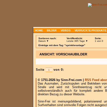
HOME
BILDER
VIDEOS
VERRÜCKTE PRODUKTE
Sortieren nach:
Veröffentlicht:
Seite:
Datum ▼
Letzte 365 Tage ▼
1 von 0
Einträge mit dem Tag: "sprinkleranlage"
ANSICHT: VORSCHAUBILDER
Seite
von 0:
© 1751-2026 by Sinn-Frei.com |
RSS Feed abon
Das Ausmalen, Zurückspulen und Bekleben von B
Strafe und wird mit Sinnfreientzug nicht u
selbstverständlich auch für komplett andere
direkten Bezug zu dieser Website.
Sinn-Frei ist meinungsbildend, polarisierend
Surfverhalten sind sinnvolle Folgen nicht ausgesc