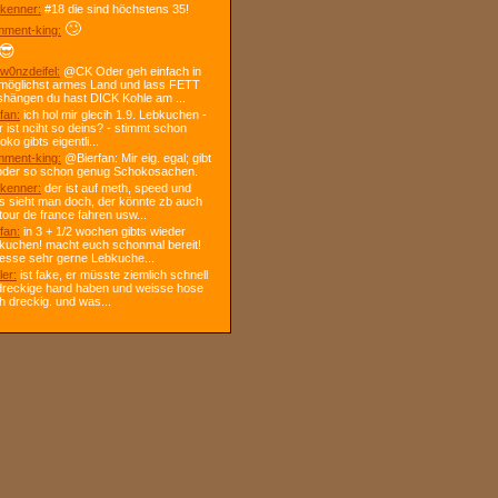
kenner:
#18 die sind höchstens 35!
🙄
ment-king:
😎
w0nzdeifel:
@CK Oder geh einfach in
 möglichst armes Land und lass FETT
shängen du hast DICK Kohle am ...
fan:
ich hol mir glecih 1.9. Lebkuchen -
r ist nciht so deins? - stimmt schon
ko gibts eigentli...
ment-king:
@Bierfan: Mir eig. egal; gibt
oder so schon genug Schokosachen.
kenner:
der ist auf meth, speed und
s sieht man doch, der könnte zb auch
tour de france fahren usw...
fan:
in 3 + 1/2 wochen gibts wieder
kuchen! macht euch schonmal bereit!
 esse sehr gerne Lebkuche...
ler:
ist fake, er müsste ziemlich schnell
dreckige hand haben und weisse hose
h dreckig. und was...