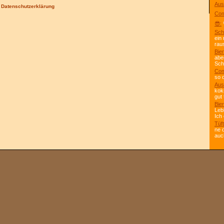
Aus
/
Datenschutzerklärung
Com
😎:
Sch
ein
rau
Bier
abe
Scho
Com
so 
Aus
kok
gut 
Bier
Leb
Ich
Tüft
ne 
auc