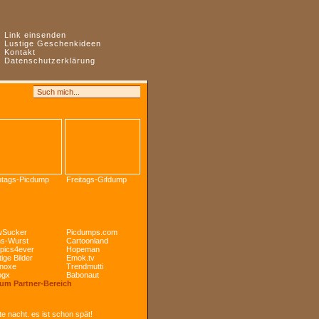
:
Link einsenden
:
Lustige Geschenkideen
:
Kontakt
:
Datenschutzerklärung
tags-Picdump
Freitags-Gifdump
Sucker
Picdumps.com
s-Wurst
Cartoonland
pics4ever
Hopeman
ige Bilder
Emok.tv
noxe
Trendmutti
ogx
Babonaut
Zum Partner-Bereich
e nacht. es ist schon spät!