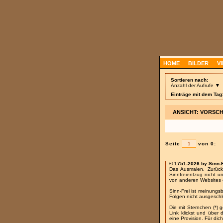
HOME
BILDER
V
Sortieren nach:
Anzahl der Aufrufe ▼
Einträge mit dem Tag
ANSICHT: VORSC
Seite
von 0:
© 1751-2026 by Sinn-
Das Ausmalen, Zurück
Sinnfreientzug nicht u
von anderen Websites 
Sinn-Frei ist meinungs
Folgen nicht ausgesch
Die mit Sternchen (*) 
Link klickst und über
eine Provision. Für dich