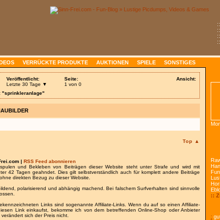
:
:
:
:
IDEOS
VERRÜCKTE PRODUKTE
AUKTIONEN
SPIELE
SONSTIGES
Veröffentlicht:
Seite:
Ansicht:
Letzte 30 Tage ▼
1 von 0
: "sprinkleranlage"
HAUBILDER
Mon
Top ▲
Raw
Frei.com |
RSS Feed abonnieren
Han
spulen und Bekleben von Beiträgen dieser Website steht unter Strafe und wird mit
Fun
nter 42 Tagen geahndet. Dies gilt selbstverständlich auch für komplett andere Beiträge
ohne direkten Bezug zu dieser Website.
Lust
Hor
bildend, polarisierend und abhängig machend. Bei falschem Surfverhalten sind sinnvolle
Ebl
lossen.
:: 
gekennzeichneten Links sind sogenannte Affiliate-Links. Wenn du auf so einen Affiliate-
 diesen Link einkaufst, bekomme ich von dem betreffenden Online-Shop oder Anbieter
 verändert sich der Preis nicht.
:
gut