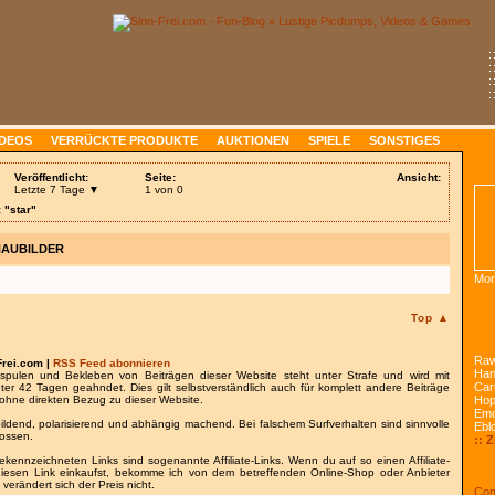
:
:
:
:
IDEOS
VERRÜCKTE PRODUKTE
AUKTIONEN
SPIELE
SONSTIGES
Veröffentlicht:
Seite:
Ansicht:
Letzte 7 Tage ▼
1 von 0
 "star"
HAUBILDER
Mon
Top ▲
Raw
Frei.com |
RSS Feed abonnieren
Han
spulen und Bekleben von Beiträgen dieser Website steht unter Strafe und wird mit
Car
nter 42 Tagen geahndet. Dies gilt selbstverständlich auch für komplett andere Beiträge
ohne direkten Bezug zu dieser Website.
Ho
Emo
bildend, polarisierend und abhängig machend. Bei falschem Surfverhalten sind sinnvolle
Ebl
lossen.
:: 
gekennzeichneten Links sind sogenannte Affiliate-Links. Wenn du auf so einen Affiliate-
 diesen Link einkaufst, bekomme ich von dem betreffenden Online-Shop oder Anbieter
 verändert sich der Preis nicht.
Com