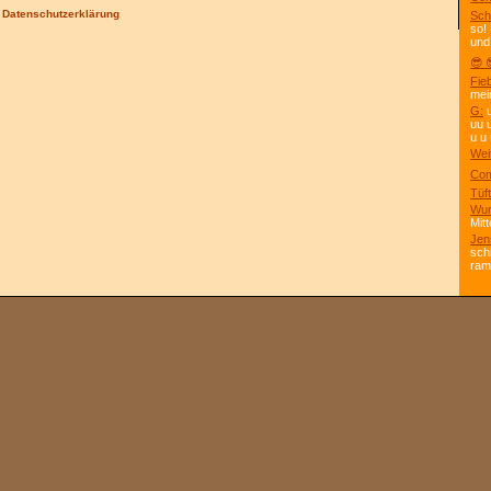
/
Datenschutzerklärung
Sch
so!
und
😎 
Fie
mei
G:
u
uu 
u u 
Wei
Com
Tüft
Wun
Mitt
Jen
sch
ra