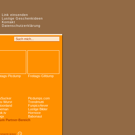
:
Link einsenden
:
Lustige Geschenkideen
:
Kontakt
:
Datenschutzerklärung
tags-Picdump
Freitags-Gifdump
Sucker
Picdumps.com
s-Wurst
Trendmutti
toonland
Funpics4ever
peman
Lustige Bilder
k.tv
Hornoxe
ogx
Babonaut
Zum Partner-Bereich
😏
ment-king: