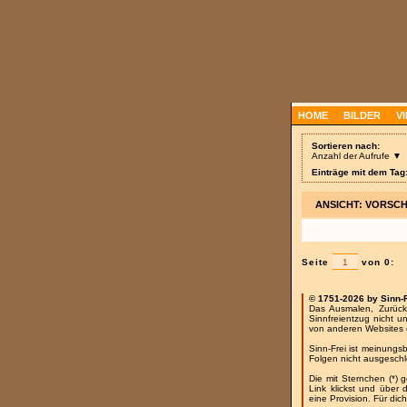
HOME
BILDER
V
Sortieren nach:
Anzahl der Aufrufe ▼
Einträge mit dem Tag:
ANSICHT: VORSC
Seite
von 0:
© 1751-2026 by Sinn-
Das Ausmalen, Zurück
Sinnfreientzug nicht u
von anderen Websites 
Sinn-Frei ist meinungs
Folgen nicht ausgesch
Die mit Sternchen (*) 
Link klickst und über
eine Provision. Für dich