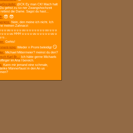
w0nzdeifel:
@CK Ey man CK! Mach halt
 Du gehst zu so ner Zwangshochzeit
 rettest die Dame. Sagst du hast...
😎
😎
:
berjens:
Nein, den meine ich nicht. Ich
ne meinen Zahnarzt
 u u uu u u u u uu u u u u u u u uu u u u
u u u u uu HHH u u u u uu u u u u u uu u
u u...
ter:
Gehts!
😏
ment-king:
Wieder n Promi beleidigt
ler:
Michael Mittermeier? meinst du den?
sch Karl Br...:
Ich hätte gerne Michaels
elfinger im Ana l bereich.
s:
Kann mir jemand eine schmale,
lanke Männerfaust in den An us
mmen?