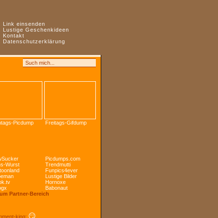
:
Link einsenden
:
Lustige Geschenkideen
:
Kontakt
:
Datenschutzerklärung
tags-Picdump
Freitags-Gifdump
Sucker
Picdumps.com
s-Wurst
Trendmutti
toonland
Funpics4ever
peman
Lustige Bilder
k.tv
Hornoxe
ogx
Babonaut
Zum Partner-Bereich
😏
ment-king: