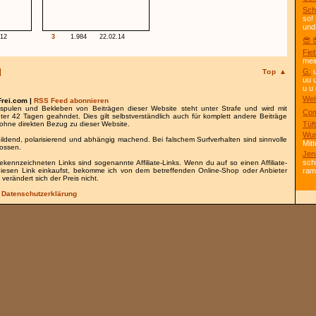
Sch
so!
und
.12
3
1.984
22.02.14
😎 
Fie
mei
G:
u
Top ▲
uu 
u u 
Wei
Frei.com |
RSS Feed abonnieren
spulen und Bekleben von Beiträgen dieser Website steht unter Strafe und wird mit
Com
nter 42 Tagen geahndet. Dies gilt selbstverständlich auch für komplett andere Beiträge
ohne direkten Bezug zu dieser Website.
Tüft
Wun
bildend, polarisierend und abhängig machend. Bei falschem Surfverhalten sind sinnvolle
Mitt
lossen.
Jen
sch
gekennzeichneten Links sind sogenannte Affiliate-Links. Wenn du auf so einen Affiliate-
 diesen Link einkaufst, bekomme ich von dem betreffenden Online-Shop oder Anbieter
ra
 verändert sich der Preis nicht.
/
Datenschutzerklärung