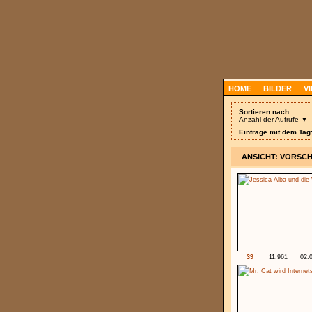
HOME
BILDER
V
Sortieren nach:
Anzahl der Aufrufe ▼
Einträge mit dem Tag:
ANSICHT: VORSC
39
11.961
02.