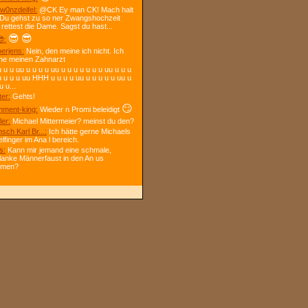
w0nzdeifel:
@CK Ey man CK! Mach halt
 Du gehst zu so ner Zwangshochzeit
 rettest die Dame. Sagst du hast...
😎
😎
:
berjens:
Nein, den meine ich nicht. Ich
ne meinen Zahnarzt
 u u uu u u u u uu u u u u u u u uu u u u
u u u u uu HHH u u u u uu u u u u u uu u
u u...
ter:
Gehts!
😏
ment-king:
Wieder n Promi beleidigt
ler:
Michael Mittermeier? meinst du den?
sch Karl Br...:
Ich hätte gerne Michaels
elfinger im Ana l bereich.
s:
Kann mir jemand eine schmale,
lanke Männerfaust in den An us
mmen?