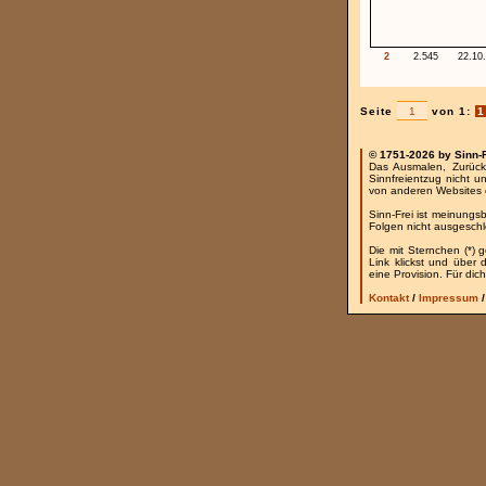
2
2.545
22.10
Seite
von 1:
1
© 1751-2026 by Sinn-
Das Ausmalen, Zurück
Sinnfreientzug nicht u
von anderen Websites 
Sinn-Frei ist meinungs
Folgen nicht ausgesch
Die mit Sternchen (*) 
Link klickst und über
eine Provision. Für dich
Kontakt
/
Impressum