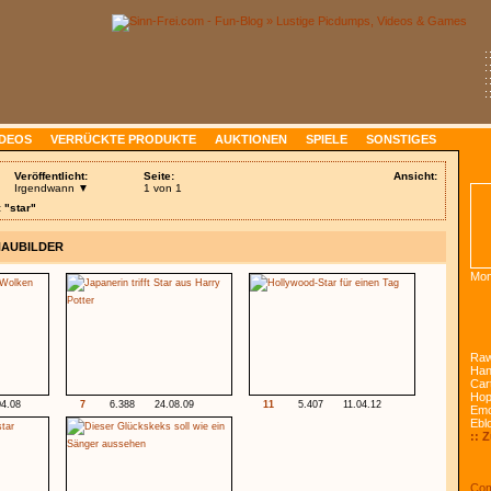
:
:
:
:
IDEOS
VERRÜCKTE PRODUKTE
AUKTIONEN
SPIELE
SONSTIGES
Veröffentlicht:
Seite:
Ansicht:
Irgendwann ▼
1 von 1
 "star"
HAUBILDER
Mon
Raw
Han
Car
Ho
04.08
7
6.388
24.08.09
11
5.407
11.04.12
Emo
Ebl
:: 
Com