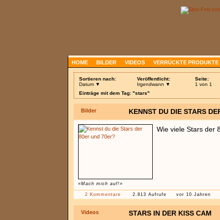
HOME
BILDER
VIDEOS
VERRÜCKTE PRODUKTE
Sortieren nach:
Veröffentlicht:
Seite:
Datum ▼
Irgendwann ▼
1 von 1
Einträge mit dem Tag: "stars"
Bilder
KENNST DU DIE STARS DE
Wie viele Stars der
«Mach mich auf!»
2 Kommentare
2.813 Aufrufe
vor 10 Jahren
Videos
STARS IN DER KISS CAM