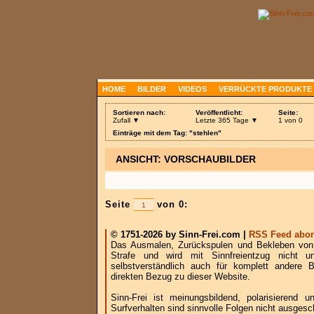
HOME
BILDER
VIDEOS
VERRÜCKTE PRODUKTE
Sortieren nach:
Veröffentlicht:
Seite:
Zufall ▼
Letzte 365 Tage ▼
1 von 0
Einträge mit dem Tag: "stehlen"
ANSICHT: VORSCHAUBILDER
Seite
von 0:
© 1751-2026 by Sinn-Frei.com |
RSS Feed abon
Das Ausmalen, Zurückspulen und Bekleben von B
Strafe und wird mit Sinnfreientzug nicht u
selbstverständlich auch für komplett andere
direkten Bezug zu dieser Website.
Sinn-Frei ist meinungsbildend, polarisierend
Surfverhalten sind sinnvolle Folgen nicht ausgesc