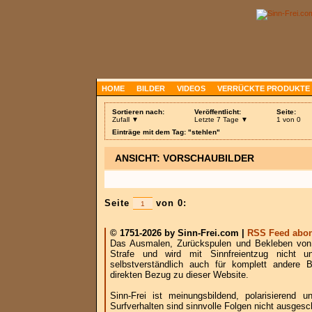
HOME
BILDER
VIDEOS
VERRÜCKTE PRODUKTE
Sortieren nach:
Veröffentlicht:
Seite:
Zufall ▼
Letzte 7 Tage ▼
1 von 0
Einträge mit dem Tag: "stehlen"
ANSICHT: VORSCHAUBILDER
Seite
von 0:
© 1751-2026 by Sinn-Frei.com |
RSS Feed abon
Das Ausmalen, Zurückspulen und Bekleben von B
Strafe und wird mit Sinnfreientzug nicht u
selbstverständlich auch für komplett andere
direkten Bezug zu dieser Website.
Sinn-Frei ist meinungsbildend, polarisierend
Surfverhalten sind sinnvolle Folgen nicht ausgesc