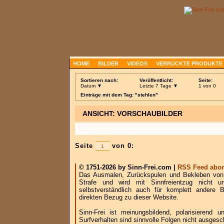
HOME
BILDER
VIDEOS
VERRÜCKTE PRODUKTE
Sortieren nach:
Veröffentlicht:
Seite:
Datum ▼
Letzte 7 Tage ▼
1 von 0
Einträge mit dem Tag: "stehlen"
ANSICHT: VORSCHAUBILDER
Seite
von 0:
© 1751-2026 by Sinn-Frei.com |
RSS Feed abon
Das Ausmalen, Zurückspulen und Bekleben von B
Strafe und wird mit Sinnfreientzug nicht u
selbstverständlich auch für komplett andere
direkten Bezug zu dieser Website.
Sinn-Frei ist meinungsbildend, polarisierend
Surfverhalten sind sinnvolle Folgen nicht ausgesc