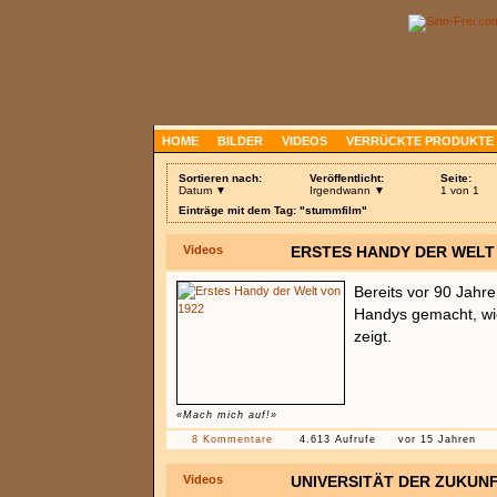
HOME
BILDER
VIDEOS
VERRÜCKTE PRODUKTE
Sortieren nach:
Veröffentlicht:
Seite:
Datum ▼
Irgendwann ▼
1 von 1
Einträge mit dem Tag: "stummfilm"
Videos
ERSTES HANDY DER WELT
Bereits vor 90 Jahr
Handys gemacht, wi
zeigt.
«Mach mich auf!»
8 Kommentare
4.613 Aufrufe
vor 15 Jahren
Videos
UNIVERSITÄT DER ZUKUN