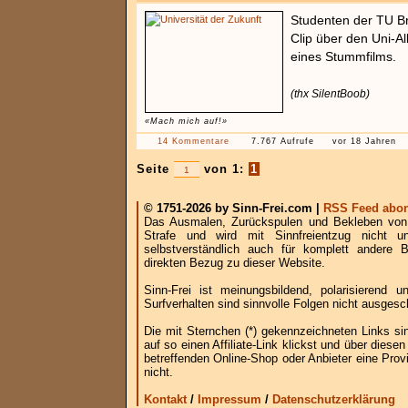
Studenten der TU B
Clip über den Uni-All
eines Stummfilms.
(thx SilentBoob)
«Mach mich auf!»
14 Kommentare
7.767 Aufrufe
vor 18 Jahren
Seite
von 1:
1
© 1751-2026 by Sinn-Frei.com |
RSS Feed abon
Das Ausmalen, Zurückspulen und Bekleben von B
Strafe und wird mit Sinnfreientzug nicht u
selbstverständlich auch für komplett andere
direkten Bezug zu dieser Website.
Sinn-Frei ist meinungsbildend, polarisierend
Surfverhalten sind sinnvolle Folgen nicht ausgesc
Die mit Sternchen (*) gekennzeichneten Links si
auf so einen Affiliate-Link klickst und über die
betreffenden Online-Shop oder Anbieter eine Provi
nicht.
Kontakt
/
Impressum
/
Datenschutzerklärung