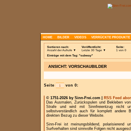
HOME
BILDER
VIDEOS
VERRÜCKTE PRODUKTE
Sortieren nach:
Veröffentlicht:
Seite:
Anzahl der Aufrufe ▼
Letzte 30 Tage ▼
1 von 0
Einträge mit dem Tag: "subway"
ANSICHT: VORSCHAUBILDER
Seite
von 0:
© 1751-2026 by Sinn-Frei.com |
RSS Feed abon
Das Ausmalen, Zurückspulen und Bekleben von B
Strafe und wird mit Sinnfreientzug nicht u
selbstverständlich auch für komplett andere
direkten Bezug zu dieser Website.
Sinn-Frei ist meinungsbildend, polarisierend
Surfverhalten sind sinnvolle Folgen nicht ausgesc