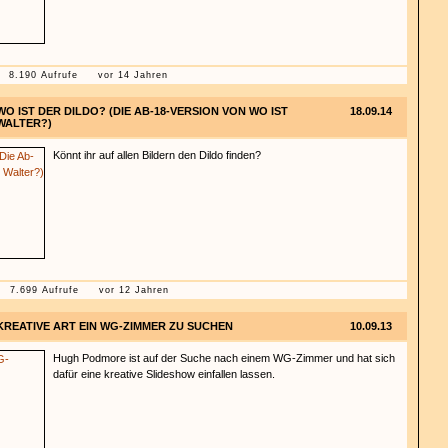
8.190 Aufrufe
vor 14 Jahren
WO IST DER DILDO? (DIE AB-18-VERSION VON WO IST
18.09.14
WALTER?)
Könnt ihr auf allen Bildern den Dildo finden?
7.699 Aufrufe
vor 12 Jahren
KREATIVE ART EIN WG-ZIMMER ZU SUCHEN
10.09.13
Hugh Podmore ist auf der Suche nach einem WG-Zimmer und hat sich
dafür eine kreative Slideshow einfallen lassen.