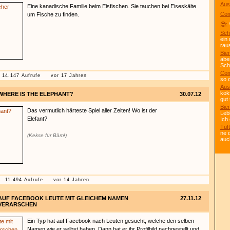
Aus
Eine kanadische Familie beim Eisfischen. Sie tauchen bei Eiseskälte
Com
um Fische zu finden.
😎:
Sch
ein
rau
Bier
abe
Scho
Com
14.147 Aufrufe
vor 17 Jahren
so 
Aus
kok
WHERE IS THE ELEPHANT?
30.07.12
gut 
Bier
Das vermutlich härteste Spiel aller Zeiten! Wo ist der
Leb
Elefant?
Ich
Tüft
ne 
(Kekse für Bäm!)
auc
11.494 Aufrufe
vor 14 Jahren
AUF FACEBOOK LEUTE MIT GLEICHEM NAMEN
27.11.12
VERARSCHEN
Ein Typ hat auf Facebook nach Leuten gesucht, welche den selben
Namen wie er selbst haben. Dann hat er ihr Profilbild nachgestellt und