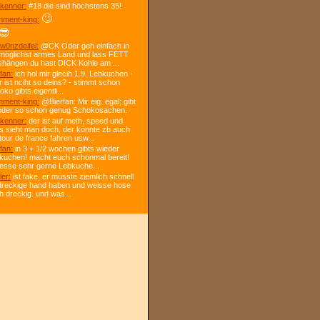
kenner:
#18 die sind höchstens 35!
🙄
ment-king:
😎
w0nzdeifel:
@CK Oder geh einfach in
 möglichst armes Land und lass FETT
shängen du hast DICK Kohle am ...
fan:
ich hol mir glecih 1.9. Lebkuchen -
r ist nciht so deins? - stimmt schon
ko gibts eigentli...
ment-king:
@Bierfan: Mir eig. egal; gibt
oder so schon genug Schokosachen.
kenner:
der ist auf meth, speed und
s sieht man doch, der könnte zb auch
tour de france fahren usw...
fan:
in 3 + 1/2 wochen gibts wieder
kuchen! macht euch schonmal bereit!
 esse sehr gerne Lebkuche...
ler:
ist fake, er müsste ziemlich schnell
dreckige hand haben und weisse hose
h dreckig. und was...