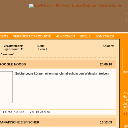
:
:
:
:
IDEOS
VERRÜCKTE PRODUKTE
AUKTIONEN
SPIELE
SONSTIGES
Veröffentlicht:
Seite:
Ansicht:
Irgendwann ▼
1 von 1
: "suchen"
GOOGLE NOOBS
20.09.10
Mon
Solche Leute können einen manchmal echt in den Wahnsinn treiben.
Raw
Han
Fun
Lust
Hor
Ebl
16.756 Aufrufe
vor 16 Jahren
:: 
KANADISCHE EISFISCHER
16.12.09
:
gut