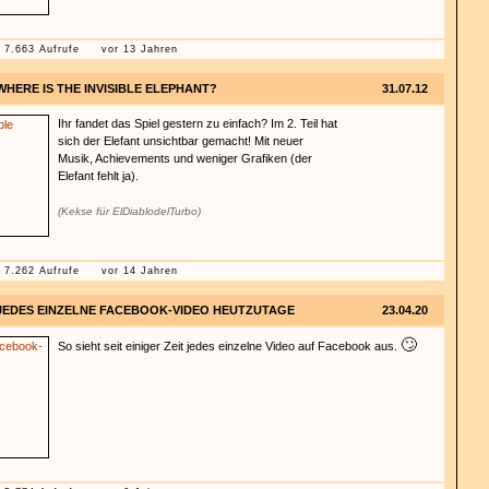
7.663 Aufrufe
vor 13 Jahren
WHERE IS THE INVISIBLE ELEPHANT?
31.07.12
Ihr fandet das Spiel gestern zu einfach? Im 2. Teil hat
sich der Elefant unsichtbar gemacht! Mit neuer
Musik, Achievements und weniger Grafiken (der
Elefant fehlt ja).
(Kekse für ElDiablodelTurbo)
7.262 Aufrufe
vor 14 Jahren
JEDES EINZELNE FACEBOOK-VIDEO HEUTZUTAGE
23.04.20
🙄
So sieht seit einiger Zeit jedes einzelne Video auf Facebook aus.