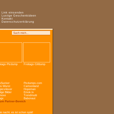
:
Link einsenden
:
Lustige Geschenkideen
:
Kontakt
:
Datenschutzerklärung
tags-Picdump
Freitags-Gifdump
Sucker
Picdumps.com
s-Wurst
Cartoonland
pics4ever
Hopeman
ige Bilder
Emok.tv
noxe
Trendmutti
ogx
Babonaut
Zum Partner-Bereich
e nacht. es ist schon spät!