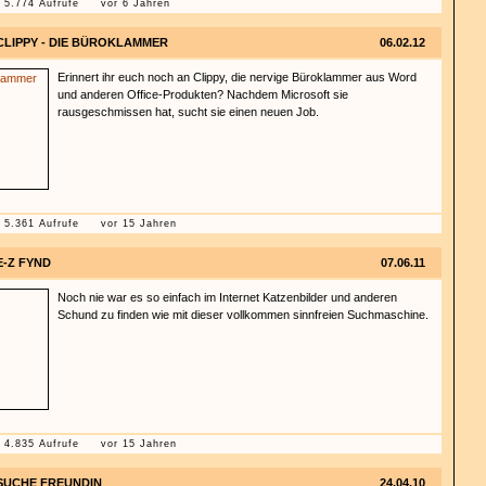
5.774 Aufrufe
vor 6 Jahren
CLIPPY - DIE BÜROKLAMMER
06.02.12
Erinnert ihr euch noch an Clippy, die nervige Büroklammer aus Word
und anderen Office-Produkten? Nachdem Microsoft sie
rausgeschmissen hat, sucht sie einen neuen Job.
5.361 Aufrufe
vor 15 Jahren
E-Z FYND
07.06.11
Noch nie war es so einfach im Internet Katzenbilder und anderen
Schund zu finden wie mit dieser vollkommen sinnfreien Suchmaschine.
4.835 Aufrufe
vor 15 Jahren
SUCHE FREUNDIN
24.04.10