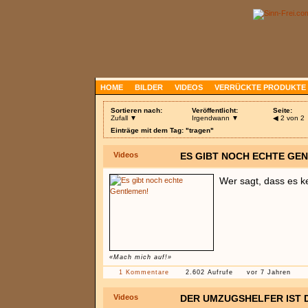
HOME
BILDER
VIDEOS
VERRÜCKTE PRODUKTE
Sortieren nach:
Veröffentlicht:
Seite:
Zufall ▼
Irgendwann ▼
◀
2 von 2
Einträge mit dem Tag: "tragen"
Videos
ES GIBT NOCH ECHTE GE
Wer sagt, dass es k
«Mach mich auf!»
1 Kommentare
2.602 Aufrufe
vor 7 Jahren
Videos
DER UMZUGSHELFER IST 