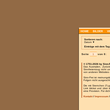
HOME
BILDER
V
Sortieren nach:
Datum ▼
Einträge mit dem Tag:
Seite
von 0:
© 1751-2026 by Sinn-
Das Ausmalen, Zurück
Sinnfreientzug nicht u
von anderen Websites 
Sinn-Frei ist meinungs
Folgen nicht ausgesch
Die mit Sternchen (*) 
Link klickst und über
eine Provision. Für dich
Kontakt
/
Impressum