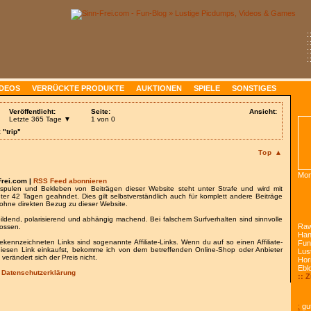
:
:
:
:
IDEOS
VERRÜCKTE PRODUKTE
AUKTIONEN
SPIELE
SONSTIGES
Veröffentlicht:
Seite:
Ansicht:
Letzte 365 Tage ▼
1 von 0
 "trip"
Top ▲
Mon
Frei.com |
RSS Feed abonnieren
spulen und Bekleben von Beiträgen dieser Website steht unter Strafe und wird mit
nter 42 Tagen geahndet. Dies gilt selbstverständlich auch für komplett andere Beiträge
ohne direkten Bezug zu dieser Website.
bildend, polarisierend und abhängig machend. Bei falschem Surfverhalten sind sinnvolle
Raw
lossen.
Han
gekennzeichneten Links sind sogenannte Affiliate-Links. Wenn du auf so einen Affiliate-
Fun
 diesen Link einkaufst, bekomme ich von dem betreffenden Online-Shop oder Anbieter
Lust
 verändert sich der Preis nicht.
Hor
Ebl
/
Datenschutzerklärung
:: 
:
gut