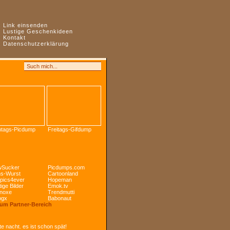
:
Link einsenden
:
Lustige Geschenkideen
:
Kontakt
:
Datenschutzerklärung
tags-Picdump
Freitags-Gifdump
Sucker
Picdumps.com
s-Wurst
Cartoonland
pics4ever
Hopeman
ige Bilder
Emok.tv
noxe
Trendmutti
ogx
Babonaut
Zum Partner-Bereich
e nacht. es ist schon spät!