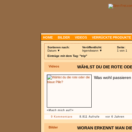
HOME
BILDER
VIDEOS
VERRÜCKTE PRODUKTE
Sortieren nach:
Veröffentlicht:
Seite:
Datum ▼
Irgendwann ▼
1 von 1
Einträge mit dem Tag: "trip"
Videos
WÄHLST DU DIE ROTE ODE
Was wohl passieren
«Mach mich auf!»
9 Kommentare
8.811 Aufrufe
vor 6 Jahren
Bilder
WORAN ERKENNT MAN DIE