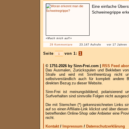
Eine einfache Übers
Schweinegrippe erk
«Mach mich auf!»
29 Kommentare
23.147 Aufrufe
vor 17 Jahren
Seite
von 1:
1
© 1751-2026 by Sinn-Frei.com |
RSS Feed abon
Das Ausmalen, Zurückspulen und Bekleben von B
Strafe und wird mit Sinnfreientzug nicht u
selbstverständlich auch für komplett andere
direkten Bezug zu dieser Website.
Sinn-Frei ist meinungsbildend, polarisierend
Surfverhalten sind sinnvolle Folgen nicht ausgesc
Die mit Sternchen (*) gekennzeichneten Links si
auf so einen Affiliate-Link klickst und über die
betreffenden Online-Shop oder Anbieter eine Provi
nicht.
Kontakt
/
Impressum
/
Datenschutzerklärung