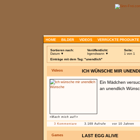
HOME
BILDER
VIDEOS
VERRÜCKTE PRODUKTE
Sortieren nach:
Veröffentlicht:
Seite:
Datum ▼
Irgendwann ▼
1 von 1
Einträge mit dem Tag: "unendlich"
Videos
ICH WÜNSCHE MIR UNEND
Ein Mädchen versuc
an unendlich Wüns
«Mach mich auf!»
3 Kommentare
3.169 Aufrufe
vor 10 Jahren
Games
LAST EGG ALIVE