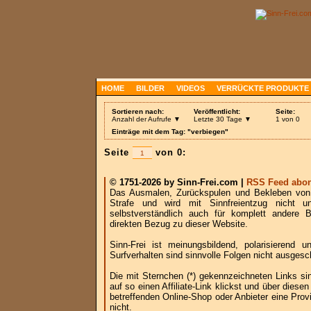
HOME
BILDER
VIDEOS
VERRÜCKTE PRODUKTE
Sortieren nach:
Veröffentlicht:
Seite:
Anzahl der Aufrufe ▼
Letzte 30 Tage ▼
1 von 0
Einträge mit dem Tag: "verbiegen"
Seite
von 0:
© 1751-2026 by Sinn-Frei.com |
RSS Feed abon
Das Ausmalen, Zurückspulen und Bekleben von B
Strafe und wird mit Sinnfreientzug nicht u
selbstverständlich auch für komplett andere
direkten Bezug zu dieser Website.
Sinn-Frei ist meinungsbildend, polarisierend
Surfverhalten sind sinnvolle Folgen nicht ausgesc
Die mit Sternchen (*) gekennzeichneten Links si
auf so einen Affiliate-Link klickst und über die
betreffenden Online-Shop oder Anbieter eine Provi
nicht.