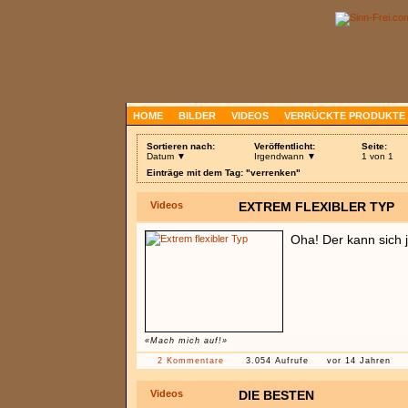
HOME
BILDER
VIDEOS
VERRÜCKTE PRODUKTE
Sortieren nach:
Veröffentlicht:
Seite:
Datum ▼
Irgendwann ▼
1 von 1
Einträge mit dem Tag: "verrenken"
Videos
EXTREM FLEXIBLER TYP
Oha! Der kann sich j
«Mach mich auf!»
2 Kommentare
3.054 Aufrufe
vor 14 Jahren
Videos
DIE BESTEN