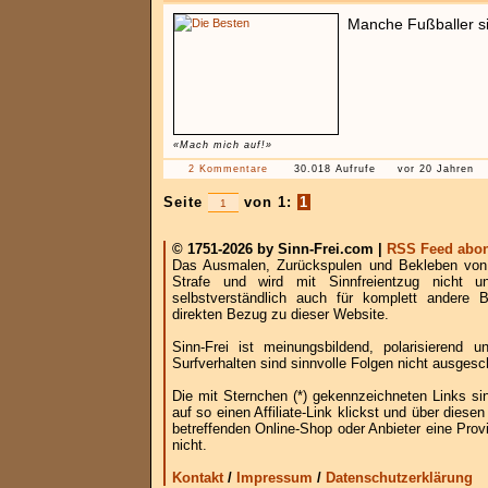
Manche Fußballer si
«Mach mich auf!»
2 Kommentare
30.018 Aufrufe
vor 20 Jahren
Seite
von 1:
1
© 1751-2026 by Sinn-Frei.com |
RSS Feed abon
Das Ausmalen, Zurückspulen und Bekleben von B
Strafe und wird mit Sinnfreientzug nicht u
selbstverständlich auch für komplett andere
direkten Bezug zu dieser Website.
Sinn-Frei ist meinungsbildend, polarisierend
Surfverhalten sind sinnvolle Folgen nicht ausgesc
Die mit Sternchen (*) gekennzeichneten Links si
auf so einen Affiliate-Link klickst und über die
betreffenden Online-Shop oder Anbieter eine Provi
nicht.
Kontakt
/
Impressum
/
Datenschutzerklärung