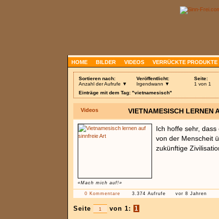
HOME
BILDER
VIDEOS
VERRÜCKTE PRODUKTE
Sortieren nach:
Veröffentlicht:
Seite:
Anzahl der Aufrufe ▼
Irgendwann ▼
1 von 1
Einträge mit dem Tag: "vietnamesisch"
Videos
VIETNAMESISCH LERNEN A
Ich hoffe sehr, dass
von der Menscheit üb
zukünftige Zivilisat
«Mach mich auf!»
0 Kommentare
3.374 Aufrufe
vor 8 Jahren
Seite
von 1:
1