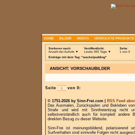
HOME
BILDER
VIDEOS
VERRÜCKTE PRODUKTE
Sortieren nach:
Veröffentlicht:
Seite:
Anzahl der Aufrufe ▼
Letzte 365 Tage ▼
1 von 0
Einträge mit dem Tag: "wackelpudding"
ANSICHT: VORSCHAUBILDER
Seite
von 0:
© 1751-2026 by Sinn-Frei.com |
RSS Feed abon
Das Ausmalen, Zurückspulen und Bekleben von B
Strafe und wird mit Sinnfreientzug nicht u
selbstverständlich auch für komplett andere
direkten Bezug zu dieser Website.
Sinn-Frei ist meinungsbildend, polarisierend
Surfverhalten sind sinnvolle Folgen nicht ausgesc