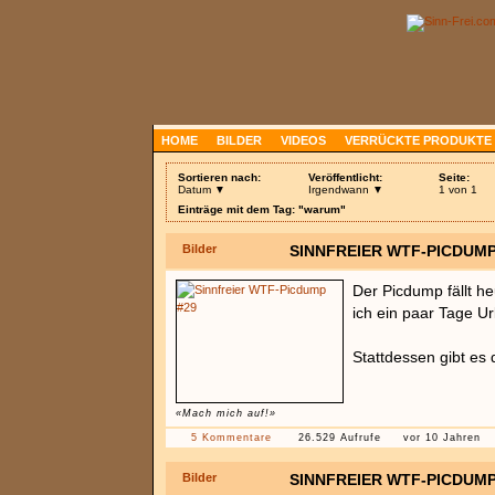
HOME
BILDER
VIDEOS
VERRÜCKTE PRODUKTE
Sortieren nach:
Veröffentlicht:
Seite:
Datum ▼
Irgendwann ▼
1 von 1
Einträge mit dem Tag: "warum"
Bilder
SINNFREIER WTF-PICDUMP
Der Picdump fällt he
ich ein paar Tage U
Stattdessen gibt e
«Mach mich auf!»
5 Kommentare
26.529 Aufrufe
vor 10 Jahren
Bilder
SINNFREIER WTF-PICDUMP