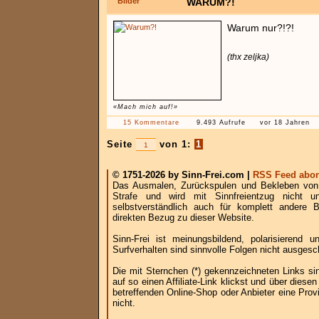
Bilder
WARUM?!
Warum nur?!?!
(thx zeljka)
«Mach mich auf!»
15 Kommentare
9.493 Aufrufe
vor 18 Jahren
Seite
von 1:
1
© 1751-2026 by Sinn-Frei.com |
RSS Feed abon
Das Ausmalen, Zurückspulen und Bekleben von B
Strafe und wird mit Sinnfreientzug nicht u
selbstverständlich auch für komplett andere
direkten Bezug zu dieser Website.
Sinn-Frei ist meinungsbildend, polarisierend
Surfverhalten sind sinnvolle Folgen nicht ausgesc
Die mit Sternchen (*) gekennzeichneten Links si
auf so einen Affiliate-Link klickst und über die
betreffenden Online-Shop oder Anbieter eine Provi
nicht.