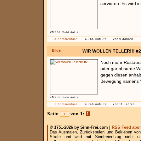
servieren. Es wird 
«Mach mich auf!»
3 Kommentare
4.766 Aufrufe
vor 9 Jahren
Bilder
WIR WOLLEN TELLER!!! #2
Noch mehr Restaura
oder gar absurde Wei
gegen diesen anhal
Bewegung namens "
«Mach mich auf!»
1 Kommentare
4.746 Aufrufe
vor 11 Jahren
Seite
von 1:
1
© 1751-2026 by Sinn-Frei.com |
RSS Feed abon
Das Ausmalen, Zurückspulen und Bekleben von B
Strafe und wird mit Sinnfreientzug nicht u