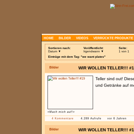
HOME
BILDER
VIDEOS
VERRÜCKTE PRODUKTE
Sortieren nach:
Veröffentlicht:
Seite:
Datum ▼
Irgendwann ▼
1 von 1
Einträge mit dem Tag: "we want plates"
Bilder
WIR WOLLEN TELLER!!! #1
Teller sind out! Die
und Getränke auf mö
«Mach mich auf!»
4 Kommentare
4.289 Aufrufe
vor 6 Jahren
Bilder
WIR WOLLEN TELLER!!! #1