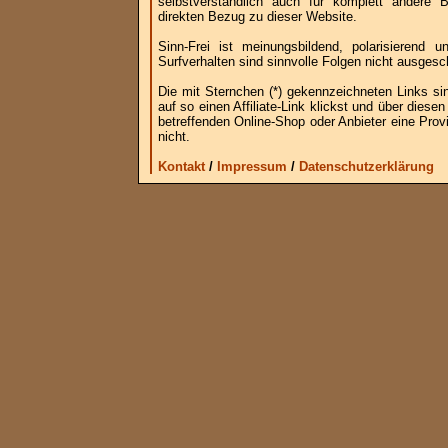
selbstverständlich auch für komplett andere
direkten Bezug zu dieser Website.
Sinn-Frei ist meinungsbildend, polarisierend
Surfverhalten sind sinnvolle Folgen nicht ausgesc
Die mit Sternchen (*) gekennzeichneten Links si
auf so einen Affiliate-Link klickst und über die
betreffenden Online-Shop oder Anbieter eine Provi
nicht.
Kontakt
/
Impressum
/
Datenschutzerklärung