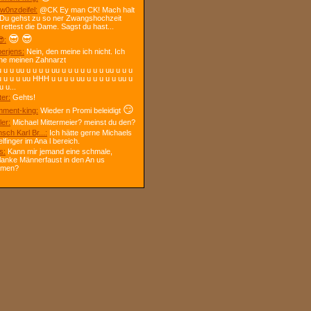
w0nzdeifel:
@CK Ey man CK! Mach halt
 Du gehst zu so ner Zwangshochzeit
 rettest die Dame. Sagst du hast...
😎
😎
:
berjens:
Nein, den meine ich nicht. Ich
ne meinen Zahnarzt
 u u uu u u u u uu u u u u u u u uu u u u
u u u u uu HHH u u u u uu u u u u u uu u
u u...
ter:
Gehts!
😏
ment-king:
Wieder n Promi beleidigt
ler:
Michael Mittermeier? meinst du den?
sch Karl Br...:
Ich hätte gerne Michaels
elfinger im Ana l bereich.
s:
Kann mir jemand eine schmale,
lanke Männerfaust in den An us
mmen?