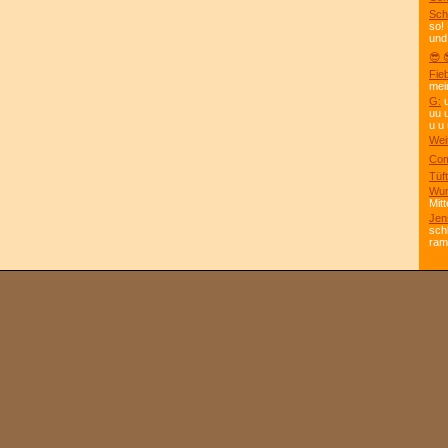
Sch
so!
und
😎 
Fie
mei
G:
u
uu 
u u 
Wei
Com
Tüft
Wun
Mitt
Jen
sch
ra