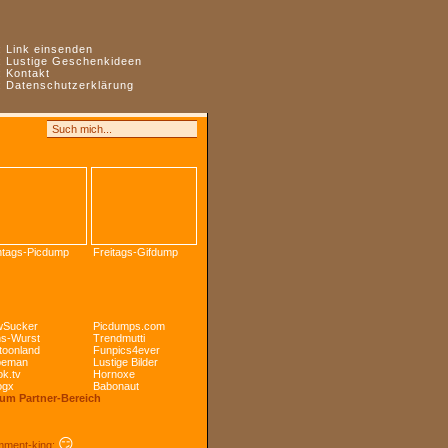
:
Link einsenden
:
Lustige Geschenkideen
:
Kontakt
:
Datenschutzerklärung
tags-Picdump
Freitags-Gifdump
Sucker
Picdumps.com
s-Wurst
Trendmutti
toonland
Funpics4ever
peman
Lustige Bilder
k.tv
Hornoxe
ogx
Babonaut
Zum Partner-Bereich
😏
ment-king: