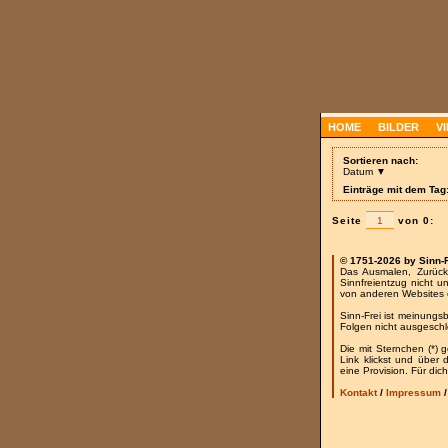
HOME
BILDER
V
Sortieren nach:
Datum ▼
Einträge mit dem Tag
Seite
von 0:
© 1751-2026 by Sinn-
Das Ausmalen, Zurück
Sinnfreientzug nicht u
von anderen Websites 
Sinn-Frei ist meinungs
Folgen nicht ausgesch
Die mit Sternchen (*) 
Link klickst und über
eine Provision. Für dich
Kontakt
/
Impressum