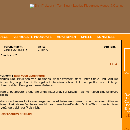
:
:
:
:
IDEOS
VERRÜCKTE PRODUKTE
AUKTIONEN
SPIELE
SONSTIGES
Veröffentlicht:
Seite:
Ansicht:
Letzte 30 Tage ▼
1 von 0
: "wellness"
Top ▲
Mon
Frei.com |
RSS Feed abonnieren
spulen und Bekleben von Beiträgen dieser Website steht unter Strafe und wird mit
nter 42 Tagen geahndet. Dies gilt selbstverständlich auch für komplett andere Beiträge
ohne direkten Bezug zu dieser Website.
bildend, polarisierend und abhängig machend. Bei falschem Surfverhalten sind sinnvolle
Raw
lossen.
Han
gekennzeichneten Links sind sogenannte Affiliate-Links. Wenn du auf so einen Affiliate-
Car
 diesen Link einkaufst, bekomme ich von dem betreffenden Online-Shop oder Anbieter
Ho
 verändert sich der Preis nicht.
Emo
Ebl
/
Datenschutzerklärung
:: 
Com