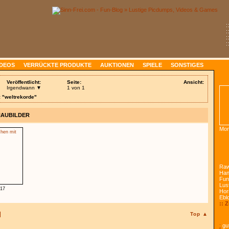
:
:
:
:
IDEOS
VERRÜCKTE PRODUKTE
AUKTIONEN
SPIELE
SONSTIGES
Veröffentlicht:
Seite:
Ansicht:
Irgendwann ▼
1 von 1
: "weltrekorde"
HAUBILDER
Mon
Raw
Han
Fun
Lust
.17
Hor
Ebl
:: 
Top ▲
:
gut