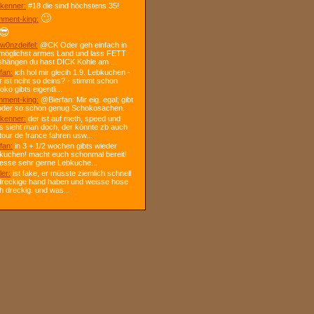
kenner:
#18 die sind höchstens 35!
🙄
ment-king:
😎
w0nzdeifel:
@CK Oder geh einfach in
 möglichst armes Land und lass FETT
shängen du hast DICK Kohle am ...
fan:
ich hol mir glecih 1.9. Lebkuchen -
r ist nciht so deins? - stimmt schon
ko gibts eigentli...
ment-king:
@Bierfan: Mir eig. egal; gibt
oder so schon genug Schokosachen.
kenner:
der ist auf meth, speed und
s sieht man doch, der könnte zb auch
tour de france fahren usw...
fan:
in 3 + 1/2 wochen gibts wieder
kuchen! macht euch schonmal bereit!
 esse sehr gerne Lebkuche...
ler:
ist fake, er müsste ziemlich schnell
dreckige hand haben und weisse hose
h dreckig. und was...