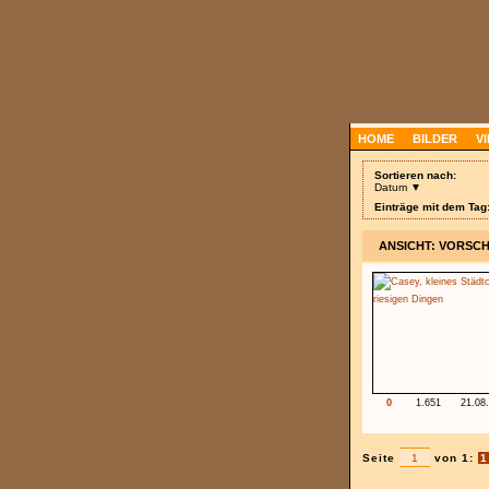
HOME
BILDER
V
Sortieren nach:
Datum ▼
Einträge mit dem Tag
ANSICHT: VORSC
0
1.651
21.08
Seite
von 1:
1