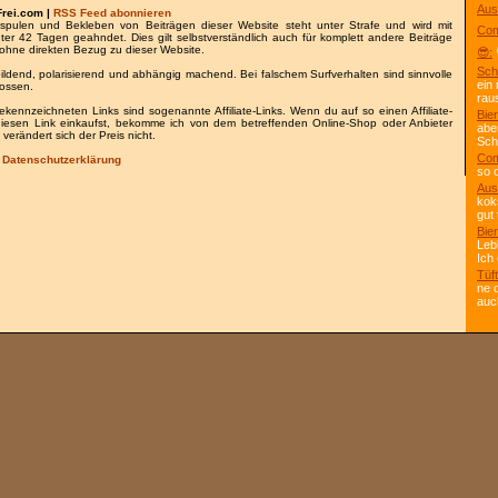
Aus
Frei.com |
RSS Feed abonnieren
spulen und Bekleben von Beiträgen dieser Website steht unter Strafe und wird mit
Com
nter 42 Tagen geahndet. Dies gilt selbstverständlich auch für komplett andere Beiträge
ohne direkten Bezug zu dieser Website.
😎:
Sch
bildend, polarisierend und abhängig machend. Bei falschem Surfverhalten sind sinnvolle
ein
lossen.
rau
gekennzeichneten Links sind sogenannte Affiliate-Links. Wenn du auf so einen Affiliate-
Bier
 diesen Link einkaufst, bekomme ich von dem betreffenden Online-Shop oder Anbieter
abe
 verändert sich der Preis nicht.
Scho
Com
/
Datenschutzerklärung
so 
Aus
kok
gut 
Bier
Leb
Ich
Tüft
ne 
auc