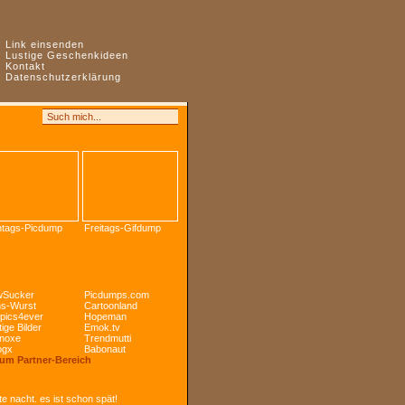
:
Link einsenden
:
Lustige Geschenkideen
:
Kontakt
:
Datenschutzerklärung
tags-Picdump
Freitags-Gifdump
Sucker
Picdumps.com
s-Wurst
Cartoonland
pics4ever
Hopeman
ige Bilder
Emok.tv
noxe
Trendmutti
ogx
Babonaut
Zum Partner-Bereich
e nacht. es ist schon spät!