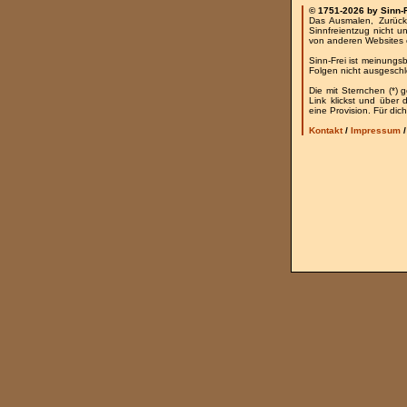
© 1751-2026 by Sinn-
Das Ausmalen, Zurück
Sinnfreientzug nicht u
von anderen Websites 
Sinn-Frei ist meinungs
Folgen nicht ausgesch
Die mit Sternchen (*) 
Link klickst und über
eine Provision. Für dich
Kontakt
/
Impressum