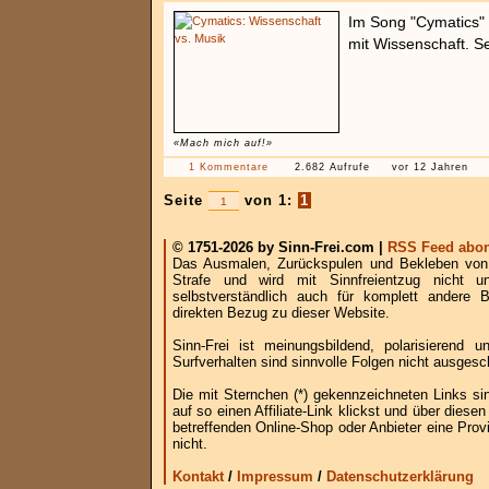
Im Song "Cymatics" 
mit Wissenschaft. S
«Mach mich auf!»
1 Kommentare
2.682 Aufrufe
vor 12 Jahren
Seite
von 1:
1
© 1751-2026 by Sinn-Frei.com |
RSS Feed abon
Das Ausmalen, Zurückspulen und Bekleben von B
Strafe und wird mit Sinnfreientzug nicht u
selbstverständlich auch für komplett andere
direkten Bezug zu dieser Website.
Sinn-Frei ist meinungsbildend, polarisierend
Surfverhalten sind sinnvolle Folgen nicht ausgesc
Die mit Sternchen (*) gekennzeichneten Links si
auf so einen Affiliate-Link klickst und über die
betreffenden Online-Shop oder Anbieter eine Provi
nicht.
Kontakt
/
Impressum
/
Datenschutzerklärung