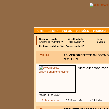
HOME
BILDER
VIDEOS
VERRÜCKTE PRODUKTE
Sortieren nach:
Veröffentlicht:
Seite:
Anzahl der Aufrufe ▼
Irgendwann ▼
1 von 1
Einträge mit dem Tag: "wissenschaft"
Videos
10 VERBREITETE WISSEN
MYTHEN
Nicht alles was man
«Mach mich auf!»
9 Kommentare
7.510 Aufrufe
vor 14 Jahren