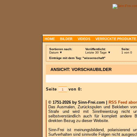
HOME
BILDER
VIDEOS
VERRÜCKTE PRODUKTE
Sortieren nach:
Veröffentlicht:
Seite:
Datum ▼
Letzte 30 Tage ▼
1 von 0
Einträge mit dem Tag: "wissenschaft"
ANSICHT: VORSCHAUBILDER
Seite
von 0:
© 1751-2026 by Sinn-Frei.com |
RSS Feed abon
Das Ausmalen, Zurückspulen und Bekleben von B
Strafe und wird mit Sinnfreientzug nicht u
selbstverständlich auch für komplett andere
direkten Bezug zu dieser Website.
Sinn-Frei ist meinungsbildend, polarisierend
Surfverhalten sind sinnvolle Folgen nicht ausgesc