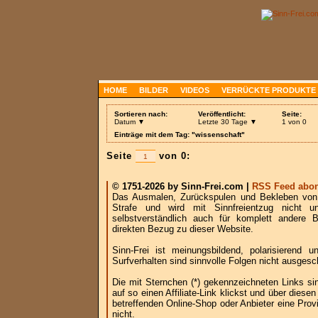
HOME
BILDER
VIDEOS
VERRÜCKTE PRODUKTE
Sortieren nach:
Veröffentlicht:
Seite:
Datum ▼
Letzte 30 Tage ▼
1 von 0
Einträge mit dem Tag: "wissenschaft"
Seite
von 0:
© 1751-2026 by Sinn-Frei.com |
RSS Feed abon
Das Ausmalen, Zurückspulen und Bekleben von B
Strafe und wird mit Sinnfreientzug nicht u
selbstverständlich auch für komplett andere
direkten Bezug zu dieser Website.
Sinn-Frei ist meinungsbildend, polarisierend
Surfverhalten sind sinnvolle Folgen nicht ausgesc
Die mit Sternchen (*) gekennzeichneten Links si
auf so einen Affiliate-Link klickst und über die
betreffenden Online-Shop oder Anbieter eine Provi
nicht.