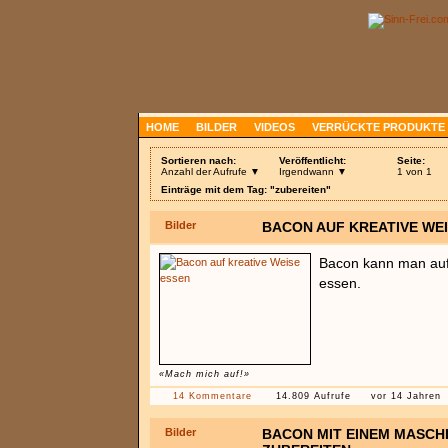
HOME
BILDER
VIDEOS
VERRÜCKTE PRODUKTE
Sortieren nach:
Veröffentlicht:
Seite:
Anzahl der Aufrufe ▼
Irgendwann ▼
1 von 1
Einträge mit dem Tag: "zubereiten"
Bilder
BACON AUF KREATIVE WE
Bacon kann man auf 
essen.
«Mach mich auf!»
14 Kommentare
14.809 Aufrufe
vor 14 Jahren
Bilder
BACON MIT EINEM MASC