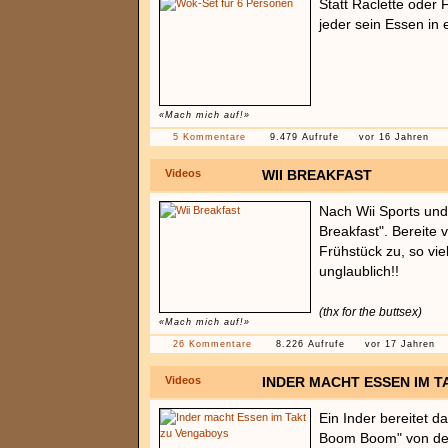
Statt Raclette oder
jeder sein Essen in
«Mach mich auf!»
5 Kommentare
9.479 Aufrufe
vor 16 Jahren
Videos
WII BREAKFAST
Nach Wii Sports und
Breakfast". Bereite 
Frühstück zu, so vie
unglaublich!!
(thx for the buttsex)
«Mach mich auf!»
26 Kommentare
8.226 Aufrufe
vor 17 Jahren
Videos
INDER MACHT ESSEN IM 
Ein Inder bereitet 
Boom Boom" von de