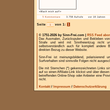
«Mach mich auf!»
5 Kommentare
3.758 Aufrufe
vor 16 Jahren
Seite
von 1:
1
© 1751-2026 by Sinn-Frei.com |
RSS Feed abon
Das Ausmalen, Zurückspulen und Bekleben von B
Strafe und wird mit Sinnfreientzug nicht u
selbstverständlich auch für komplett andere
direkten Bezug zu dieser Website.
Sinn-Frei ist meinungsbildend, polarisierend
Surfverhalten sind sinnvolle Folgen nicht ausgesc
Die mit Sternchen (*) gekennzeichneten Links si
auf so einen Affiliate-Link klickst und über die
betreffenden Online-Shop oder Anbieter eine Provi
nicht.
Kontakt
/
Impressum
/
Datenschutzerklärung