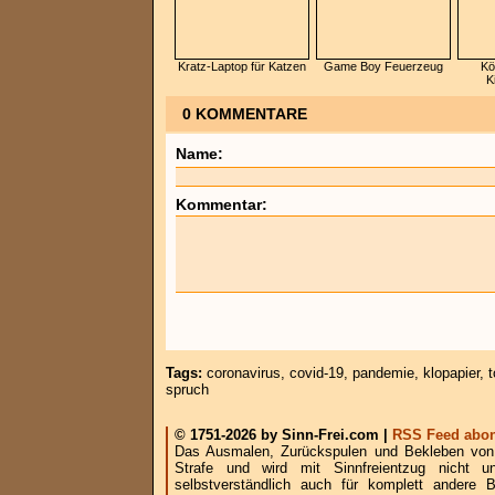
Kratz-Laptop für Katzen
Game Boy Feuerzeug
Kö
K
0 KOMMENTARE
Name:
Kommentar:
Tags:
coronavirus
,
covid-19
,
pandemie
,
klopapier
,
t
spruch
© 1751-2026 by Sinn-Frei.com |
RSS Feed abon
Das Ausmalen, Zurückspulen und Bekleben von B
Strafe und wird mit Sinnfreientzug nicht u
selbstverständlich auch für komplett andere