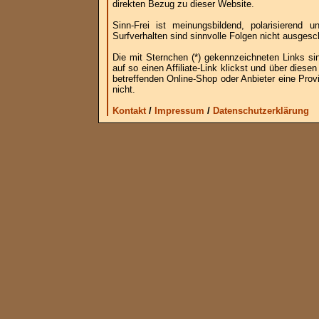
direkten Bezug zu dieser Website.
Sinn-Frei ist meinungsbildend, polarisierend
Surfverhalten sind sinnvolle Folgen nicht ausgesc
Die mit Sternchen (*) gekennzeichneten Links si
auf so einen Affiliate-Link klickst und über die
betreffenden Online-Shop oder Anbieter eine Provi
nicht.
Kontakt
/
Impressum
/
Datenschutzerklärung