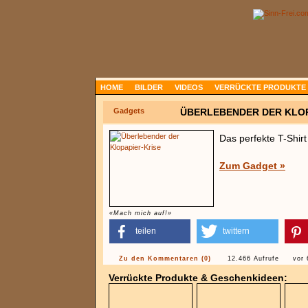
HOME
BILDER
VIDEOS
VERRÜCKTE PRODUKTE
Gadgets
ÜBERLEBENDER DER KLOP
Das perfekte T-Shirt
Zum Gadget »
«Mach mich auf!»
teilen
twittern
Zu den Kommentaren (0)
12.466 Aufrufe
vor 
Verrückte Produkte & Geschenkideen: