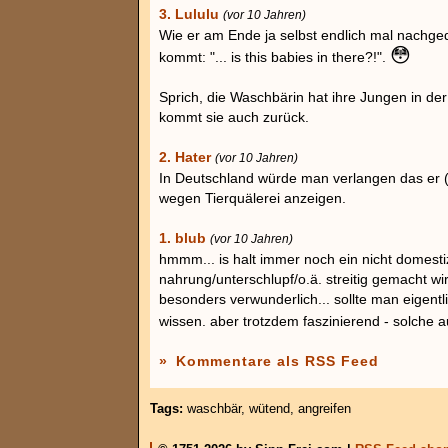
3. Lululu
(vor 10 Jahren)
Wie er am Ende ja selbst endlich mal nachge
😳
kommt: "... is this babies in there?!".
Sprich, die Waschbärin hat ihre Jungen in der
kommt sie auch zurück.
2. Hater
(vor 10 Jahren)
In Deutschland würde man verlangen das er 
wegen Tierquälerei anzeigen.
1. blub
(vor 10 Jahren)
hmmm... is halt immer noch ein nicht domestiz
nahrung/unterschlupf/o.ä. streitig gemacht wir
besonders verwunderlich... sollte man eigent
wissen. aber trotzdem faszinierend - solche
»
Kommentare als RSS Feed
Tags:
waschbär
,
wütend
,
angreifen