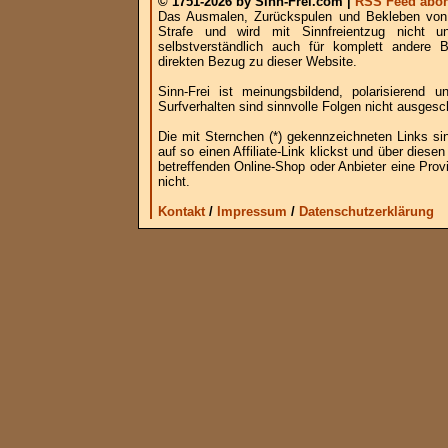
© 1751-2026 by Sinn-Frei.com |
RSS Feed abon
Das Ausmalen, Zurückspulen und Bekleben von B
Strafe und wird mit Sinnfreientzug nicht u
selbstverständlich auch für komplett andere
direkten Bezug zu dieser Website.
Sinn-Frei ist meinungsbildend, polarisierend
Surfverhalten sind sinnvolle Folgen nicht ausgesc
Die mit Sternchen (*) gekennzeichneten Links si
auf so einen Affiliate-Link klickst und über die
betreffenden Online-Shop oder Anbieter eine Provi
nicht.
Kontakt
/
Impressum
/
Datenschutzerklärung