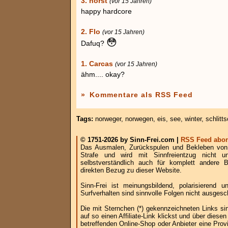
3. horst
(vor 15 Jahren)
happy hardcore
2. Flo
(vor 15 Jahren)
😳
Dafuq?
1. Carcas
(vor 15 Jahren)
ähm.... okay?
»
Kommentare als RSS Feed
Tags:
norweger
,
norwegen
,
eis
,
see
,
winter
,
schlitt
© 1751-2026 by Sinn-Frei.com |
RSS Feed abon
Das Ausmalen, Zurückspulen und Bekleben von B
Strafe und wird mit Sinnfreientzug nicht u
selbstverständlich auch für komplett andere
direkten Bezug zu dieser Website.
Sinn-Frei ist meinungsbildend, polarisierend
Surfverhalten sind sinnvolle Folgen nicht ausgesc
Die mit Sternchen (*) gekennzeichneten Links si
auf so einen Affiliate-Link klickst und über die
betreffenden Online-Shop oder Anbieter eine Provi