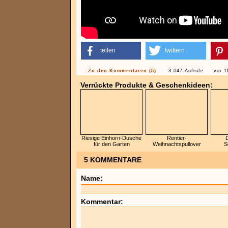
teilen
twittern
Zu den Kommentaren (5)
3.047 Aufrufe
vor 1
Verrückte Produkte & Geschenkideen:
Riesige Einhorn-Dusche
Rentier-
D
für den Garten
Weihnachtspullover
S
5 KOMMENTARE
Name:
Kommentar: