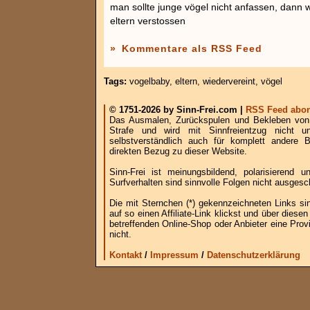
man sollte junge vögel nicht anfassen, dann 
eltern verstossen
»
Kommentare als RSS Feed
Tags:
vogelbaby
,
eltern
,
wiedervereint
,
vögel
© 1751-2026 by Sinn-Frei.com |
RSS Feed abon
Das Ausmalen, Zurückspulen und Bekleben von B
Strafe und wird mit Sinnfreientzug nicht u
selbstverständlich auch für komplett andere
direkten Bezug zu dieser Website.
Sinn-Frei ist meinungsbildend, polarisierend
Surfverhalten sind sinnvolle Folgen nicht ausgesc
Die mit Sternchen (*) gekennzeichneten Links si
auf so einen Affiliate-Link klickst und über die
betreffenden Online-Shop oder Anbieter eine Provi
nicht.
Kontakt
/
Impressum
/
Datenschutzerklärung