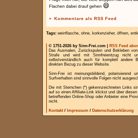
😄
Flachen dabei drauf gehen
»
Kommentare als RSS Feed
Tags:
weinflasche
,
ohne
,
korkenzieher
,
öffnen
,
ent
© 1751-2026 by Sinn-Frei.com |
RSS Feed abon
Das Ausmalen, Zurückspulen und Bekleben von B
Strafe und wird mit Sinnfreientzug nicht u
selbstverständlich auch für komplett andere
direkten Bezug zu dieser Website.
Sinn-Frei ist meinungsbildend, polarisierend
Surfverhalten sind sinnvolle Folgen nicht ausgesc
Die mit Sternchen (*) gekennzeichneten Links si
auf so einen Affiliate-Link klickst und über die
betreffenden Online-Shop oder Anbieter eine Provi
nicht.
Kontakt
/
Impressum
/
Datenschutzerklärung