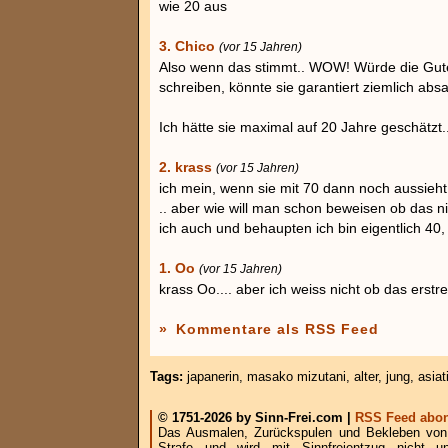
wie 20 aus
3. Chico
(vor 15 Jahren)
Also wenn das stimmt.. WOW! Würde die Gute
schreiben, könnte sie garantiert ziemlich abs
Ich hätte sie maximal auf 20 Jahre geschätzt..
2. krass
(vor 15 Jahren)
ich mein, wenn sie mit 70 dann noch aussieht w
.. aber wie will man schon beweisen ob das ni
ich auch und behaupten ich bin eigentlich 40
1. Oo
(vor 15 Jahren)
krass Oo.... aber ich weiss nicht ob das erstr
»
Kommentare als RSS Feed
Tags:
japanerin
,
masako mizutani
,
alter
,
jung
,
asiat
© 1751-2026 by Sinn-Frei.com |
RSS Feed abon
Das Ausmalen, Zurückspulen und Bekleben von B
Strafe und wird mit Sinnfreientzug nicht u