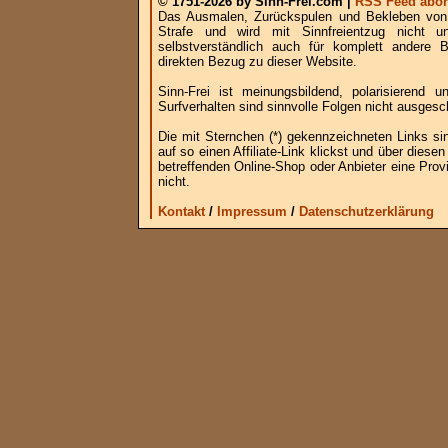
© 1751-2026 by Sinn-Frei.com |
RSS Feed abon
Das Ausmalen, Zurückspulen und Bekleben von B
Strafe und wird mit Sinnfreientzug nicht u
selbstverständlich auch für komplett andere
direkten Bezug zu dieser Website.
Sinn-Frei ist meinungsbildend, polarisierend
Surfverhalten sind sinnvolle Folgen nicht ausgesc
Die mit Sternchen (*) gekennzeichneten Links si
auf so einen Affiliate-Link klickst und über die
betreffenden Online-Shop oder Anbieter eine Provi
nicht.
Kontakt
/
Impressum
/
Datenschutzerklärung