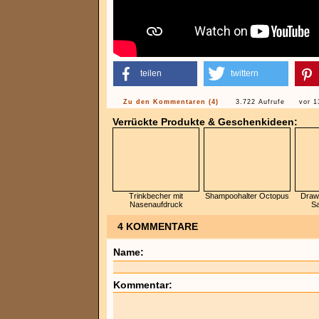
teilen
twittern
Zu den Kommentaren (4)
3.722 Aufrufe
vor 1
Verrückte Produkte & Geschenkideen:
Trinkbecher mit
Shampoohalter Octopus
Draw 
Nasenaufdruck
Sa
4 KOMMENTARE
Name:
Kommentar: