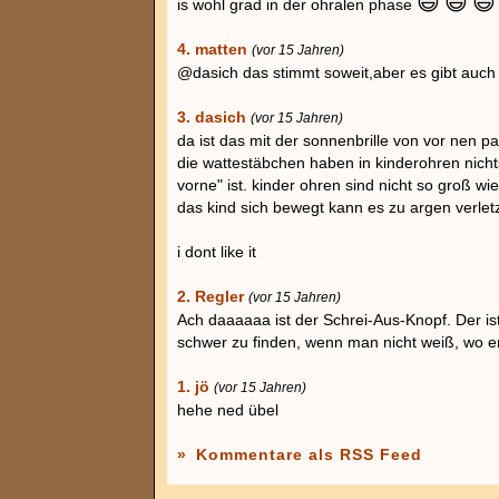
😄
😄
😄
is wohl grad in der ohralen phase
4. matten
(vor 15 Jahren)
@dasich das stimmt soweit,aber es gibt auch
3. dasich
(vor 15 Jahren)
da ist das mit der sonnenbrille von vor nen p
die wattestäbchen haben in kinderohren nich
vorne" ist. kinder ohren sind nicht so groß 
das kind sich bewegt kann es zu argen verle
i dont like it
2. Regler
(vor 15 Jahren)
Ach daaaaaa ist der Schrei-Aus-Knopf. Der ist
schwer zu finden, wenn man nicht weiß, wo er 
1. jö
(vor 15 Jahren)
hehe ned übel
»
Kommentare als RSS Feed