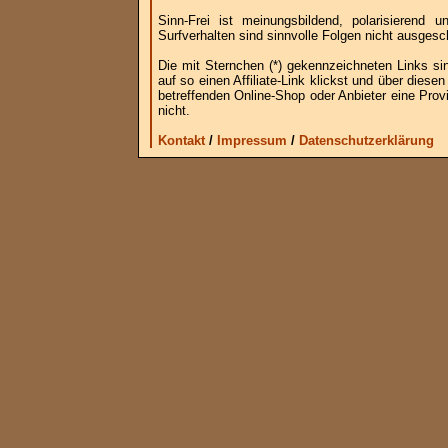
Sinn-Frei ist meinungsbildend, polarisierend
Surfverhalten sind sinnvolle Folgen nicht ausgesc
Die mit Sternchen (*) gekennzeichneten Links si
auf so einen Affiliate-Link klickst und über die
betreffenden Online-Shop oder Anbieter eine Provi
nicht.
Kontakt
/
Impressum
/
Datenschutzerklärung