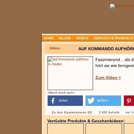
HOME
BILDER
VIDEOS
VERRÜCKTE PRODUKTE
Videos
AUF KOMMANDO AUFHÖRE
Faszinierend... als 
hört sie wie ferngest
Zum Video »
«Mach mich auf!»
teilen
twittern
Zu den Kommentaren (0)
2.832 Aufrufe
vor 1
Verrückte Produkte & Geschenkideen: