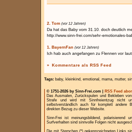
2. Tom
(vor 12 Jahren)
Da hat das Baby vom 31.10. doch deutlich m
http://www.sinn-frei.com/sehr-emotionales-
1. BayernFan
(vor 12 Jahren)
Ich hab auch angefangen zu Flennen vor lau
»
Kommentare als RSS Feed
Tags:
baby
,
kleinkind
,
emotional
,
mama
,
mutter
,
si
© 1751-2026 by Sinn-Frei.com |
RSS Feed abon
Das Ausmalen, Zurückspulen und Bekleben von B
Strafe und wird mit Sinnfreientzug nicht u
selbstverständlich auch für komplett andere
direkten Bezug zu dieser Website.
Sinn-Frei ist meinungsbildend, polarisierend
Surfverhalten sind sinnvolle Folgen nicht ausgesc
Die mit Sternchen (*) gekennzeichneten Links si