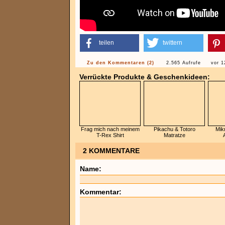
teilen
twittern
Zu den Kommentaren (2)
2.565 Aufrufe
vor 1
Verrückte Produkte & Geschenkideen:
Frag mich nach meinem
Pikachu & Totoro
Mik
T-Rex Shirt
Matratze
2 KOMMENTARE
Name:
Kommentar: